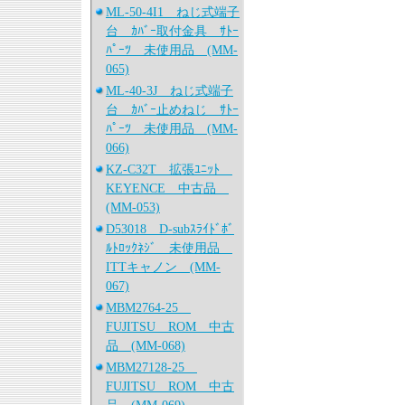
ML-50-4I1 ねじ式端子
台 ｶﾊﾞｰ取付金具 ｻﾄｰ
ﾊﾟｰﾂ 未使用品 (MM-
065)
ML-40-3J ねじ式端子
台 ｶﾊﾞｰ止めねじ ｻﾄｰ
ﾊﾟｰﾂ 未使用品 (MM-
066)
KZ-C32T 拡張ﾕﾆｯﾄ
KEYENCE 中古品
(MM-053)
D53018 D-subｽﾗｲﾄﾞﾎﾞ
ﾙﾄﾛｯｸﾈｼﾞ 未使用品
ITTキャノン (MM-
067)
MBM2764-25
FUJITSU ROM 中古
品 (MM-068)
MBM27128-25
FUJITSU ROM 中古