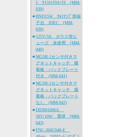
ﾄ ﾀｲｺｴﾚｸﾄﾛﾆｸｽ (MM-
039)
BND15W ｾﾙﾌｱｯﾌﾟ形端
子台 IDEC (MM-
030)
125V/3A ガラス管ヒ
ューズ 未使用 (MM-
040)
MGSR-2センサ付きマ
グネットキャッチ 吸
着板・バックプレート
付き (MM-041)
MGSR-2センサ付きマ
グネットキャッチ 吸
着板・バックプレート
なし (MM-042)
D03001006A
30V/10W 電球 (MM-
043)
FNC-360C048-E
48pin ｺﾈｸﾀﾌｰﾄﾞ(ﾛﾝｸﾞｽ