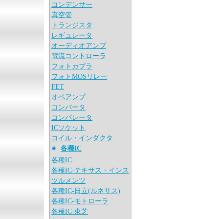
コンデンサー
真空管
トランジスタ
レギュレータ
オーディオアンプ
電流コントローラ
フォトカプラ
フォトMOSリレー
FET
オペアンプ
コンバータ
コンパレータ
ICソケット
コイル・インダクタ
各種IC
各種IC
各種IC-テキサス・インス
ツルメンツ
各種IC-日立(ルネサス)
各種IC-モトローラ
各種IC-東芝