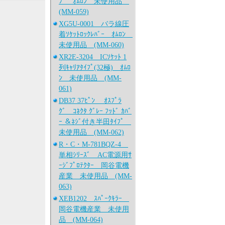
ﾌﾟ ｵﾑﾛﾝ 未使用品
(MM-059)
XG5U-0001 バラ線圧
着ｿｹｯﾄﾛｯｸﾚﾊﾞｰ ｵﾑﾛﾝ
未使用品 (MM-060)
XR2E-3204 ICｿｹｯﾄ 1
列ｷｬﾘｱﾀｲﾌﾟ(32極) ｵﾑﾛ
ﾝ 未使用品 (MM-
061)
DB37 37ﾋﾟﾝ ｵｽﾌﾟﾗ
ｸﾞ ｺﾈｸﾀ ｸﾞﾚｰ ﾌｯﾄﾞ ｶﾊﾞ
ｰ ＆ﾈｼﾞ付き半田ﾀｲﾌﾟ
未使用品 (MM-062)
R・C・M-781BQZ-4
単相ｼﾘｰｽﾞ AC電源用ｻ
ｰｼﾞﾌﾟﾛﾃｸﾀｰ 岡谷電機
産業 未使用品 (MM-
063)
XEB1202 ｽﾊﾟｰｸｷﾗｰ
岡谷電機産業 未使用
品 (MM-064)