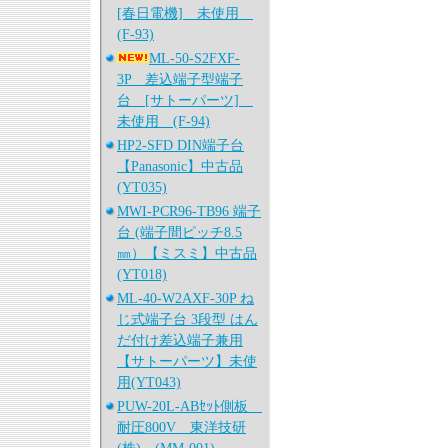
[春日電機] 未使用
(F-93)
ML-50-S2FXF-
3P 差込端子型端子
台 [サトーパーツ]
未使用 (F-94)
HP2-SFD DIN端子台
【Panasonic】中古品
(YT035)
MWI-PCR96-TB96 端子
台 (端子間ピッチ8.5
㎜）【ミスミ】中古品
(YT018)
ML-40-W2AXF-30P ね
じ式端子台 3段型 はん
だ付け差込端子兼用
【サトーパーツ】未使
用(YT043)
PUW-20L-ABｾｯﾄ側板
耐圧800V 東洋技研