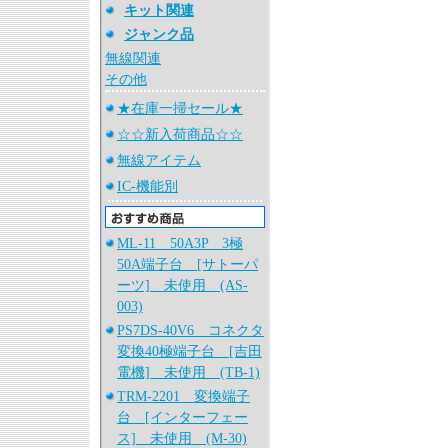
キット関連
ジャンク品
無線関連
その他
★在庫一掃セール★
☆☆新入荷商品☆☆
無線アイテム
IC-機能別
ML-11 50A3P 3極
50A端子台 [サトーパ
ーツ] 未使用 (AS-
003)
PS7DS-40V6 コネクタ
変換40極端子台 [吉田
電機] 未使用 (TB-1)
TRM-2201 変換端子
台 [インターフェー
ス] 未使用 (M-30)