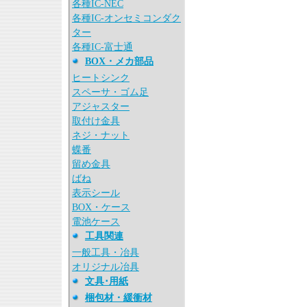
各種IC-NEC
各種IC-オンセミコンダク
ター
各種IC-富士通
BOX・メカ部品
ヒートシンク
スペーサ・ゴム足
アジャスター
取付け金具
ネジ・ナット
蝶番
留め金具
ばね
表示シール
BOX・ケース
電池ケース
工具関連
一般工具・冶具
オリジナル冶具
文具･用紙
梱包材・緩衝材