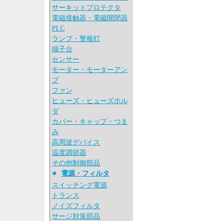
サーキットプロテクタ
電磁接触器・電磁開閉器
PLC
ランプ・警報灯
端子台
センサー
モーター・モーターアン
プ
ファン
ヒューズ・ヒューズホル
ダ
カバー・キャップ・つま
み
高周波デバイス
温度調節器
その他制御部品
電源・フィルタ
スイッチング電源
トランス
ノイズフィルタ
サージ対策部品