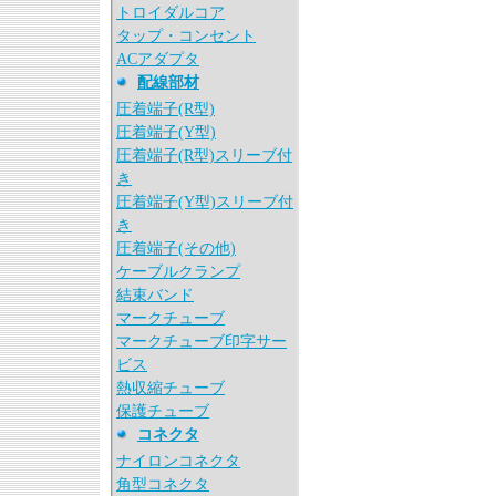
トロイダルコア
タップ・コンセント
ACアダプタ
配線部材
圧着端子(R型)
圧着端子(Y型)
圧着端子(R型)スリーブ付
き
圧着端子(Y型)スリーブ付
き
圧着端子(その他)
ケーブルクランプ
結束バンド
マークチューブ
マークチューブ印字サー
ビス
熱収縮チューブ
保護チューブ
コネクタ
ナイロンコネクタ
角型コネクタ