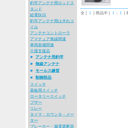
釣竿アンテナ用ロッドス
タンド
全 [
1
] 商品中 [
1
-
1
]
給電BOX
釣竿アンテナ用はぎれコ
イル
アンテナコントローラ
アマチュア無線関連
車両装備関連
介護支援品
アンテナ用釣竿
無線アンテナ
モールス練習
制御部品
スイッチ
基板用スイッチ
ロータリースイッチ
ブザー
リレー
タイマ・カウンタ・メー
ター
ブレーカー・漏電遮断器