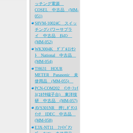
ッチング電源
COSEL 中古品 (MM-
051)
S8VM-10024C スイッ
チングパワーサプラ
イ 中古品 ｵﾑﾛﾝ
(MM-052)
WK3004K ﾀﾞﾌﾞﾙｺﾝｾﾝ
ﾄ National 中古品
(MM-054)
TH631 HOUR
METER Panasonic 未
使用品 (MM-055)
PCN-COM202 ｲﾝﾀｰﾌｪｲ
ｽ(ｺﾈｸﾀ端子台) 東洋技
研 中古品 (MM-057)
AVS301NR 押しﾎﾞﾀﾝｽ
ｲｯﾁ IDEC 中古品
(MM-058)
E3X-NT11 ﾌｧｲﾊﾞｱﾝ