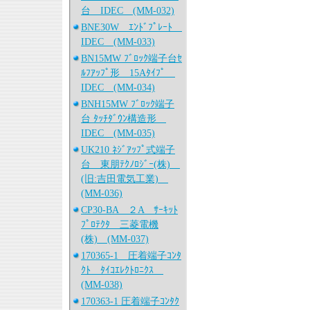
台 IDEC (MM-032)
BNE30W ｴﾝﾄﾞﾌﾟﾚｰﾄ
IDEC (MM-033)
BN15MW ﾌﾞﾛｯｸ端子台ｾ
ﾙﾌｱｯﾌﾟ形 15Aﾀｲﾌﾟ
IDEC (MM-034)
BNH15MW ﾌﾞﾛｯｸ端子
台 ﾀｯﾁﾀﾞｳﾝ構造形
IDEC (MM-035)
UK210 ﾈｼﾞｱｯﾌﾟ式端子
台 東朋ﾃｸﾉﾛｼﾞｰ(株)
(旧:吉田電気工業)
(MM-036)
CP30-BA ２A ｻｰｷｯﾄ
ﾌﾟﾛﾃｸﾀ 三菱電機
(株) (MM-037)
170365-1 圧着端子ｺﾝﾀ
ｸﾄ ﾀｲｺｴﾚｸﾄﾛﾆｸｽ
(MM-038)
170363-1 圧着端子ｺﾝﾀｸ