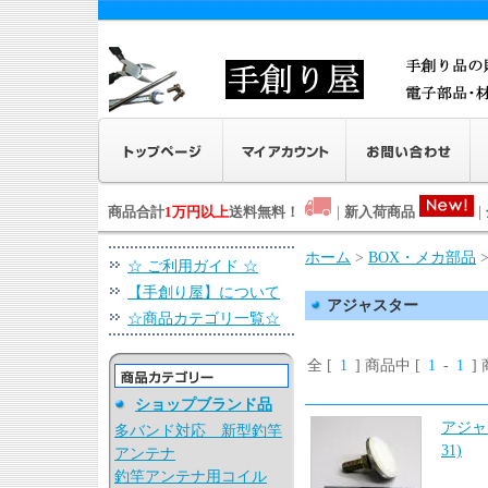
商品合計
1万円以上
送料無料！
|
新入荷商品
|
ホーム
>
BOX・メカ部品
☆ ご利用ガイド ☆
【手創り屋】について
アジャスター
☆商品カテゴリ一覧☆
全 [
1
] 商品中 [
1
-
1
]
ショップブランド品
アジャ
多バンド対応 新型釣竿
31)
アンテナ
釣竿アンテナ用コイル