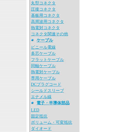
丸型コネクタ
圧接コネクタ
基板用コネクタ
高周波用コネクタ
熱電対コネクタ
コネクタ関連その他
ケーブル
ビニール電線
多芯ケーブル
フラットケーブル
同軸ケーブル
熱電対ケーブル
専用ケーブル
DCプラグコード
シールドスリーブ
エナメル線
電子・半導体部品
LED
固定抵抗
ボリューム・可変抵抗
ダイオード