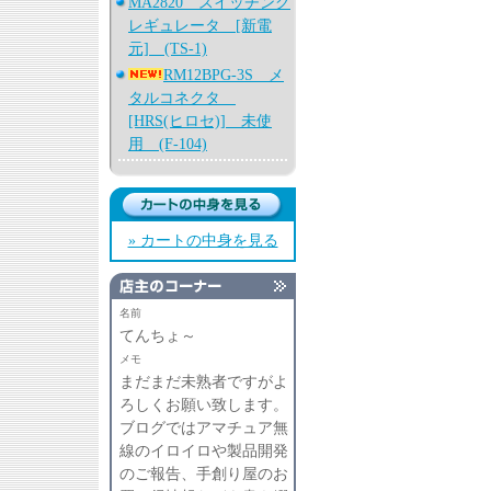
MA2820 スイッチング
レギュレータ [新電
元] (TS-1)
RM12BPG-3S メ
タルコネクタ
[HRS(ヒロセ)] 未使
用 (F-104)
» カートの中身を見る
名前
てんちょ～
メモ
まだまだ未熟者ですがよ
ろしくお願い致します。
ブログではアマチュア無
線のイロイロや製品開発
のご報告、手創り屋のお