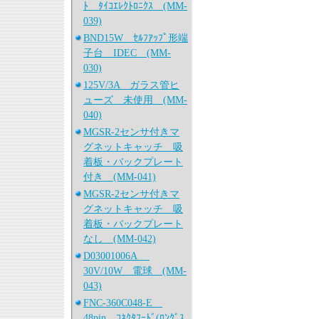
ﾄ ﾀｲｺｴﾚｸﾄﾛﾆｸｽ (MM-
039)
BND15W ｾﾙﾌｱｯﾌﾟ形端
子台 IDEC (MM-
030)
125V/3A ガラス管ヒ
ューズ 未使用 (MM-
040)
MGSR-2センサ付きマ
グネットキャッチ 吸
着板・バックプレート
付き (MM-041)
MGSR-2センサ付きマ
グネットキャッチ 吸
着板・バックプレート
なし (MM-042)
D03001006A
30V/10W 電球 (MM-
043)
FNC-360C048-E
48pin ｺﾈｸﾀﾌｰﾄﾞ(ﾛﾝｸﾞｽ