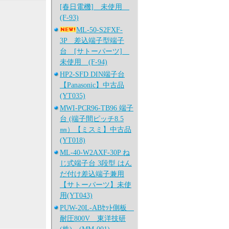
[春日電機] 未使用
(F-93)
ML-50-S2FXF-
3P 差込端子型端子
台 [サトーパーツ]
未使用 (F-94)
HP2-SFD DIN端子台
【Panasonic】中古品
(YT035)
MWI-PCR96-TB96 端子
台 (端子間ピッチ8.5
㎜）【ミスミ】中古品
(YT018)
ML-40-W2AXF-30P ね
じ式端子台 3段型 はん
だ付け差込端子兼用
【サトーパーツ】未使
用(YT043)
PUW-20L-ABｾｯﾄ側板
耐圧800V 東洋技研