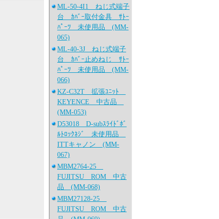
ML-50-4I1 ねじ式端子
台 ｶﾊﾞｰ取付金具 ｻﾄｰ
ﾊﾟｰﾂ 未使用品 (MM-
065)
ML-40-3J ねじ式端子
台 ｶﾊﾞｰ止めねじ ｻﾄｰ
ﾊﾟｰﾂ 未使用品 (MM-
066)
KZ-C32T 拡張ﾕﾆｯﾄ
KEYENCE 中古品
(MM-053)
D53018 D-subｽﾗｲﾄﾞﾎﾞ
ﾙﾄﾛｯｸﾈｼﾞ 未使用品
ITTキャノン (MM-
067)
MBM2764-25
FUJITSU ROM 中古
品 (MM-068)
MBM27128-25
FUJITSU ROM 中古