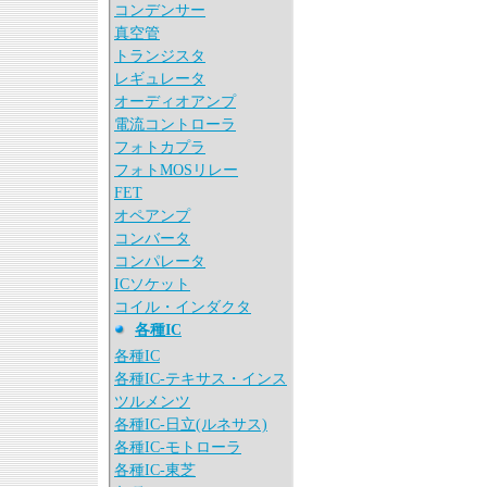
コンデンサー
真空管
トランジスタ
レギュレータ
オーディオアンプ
電流コントローラ
フォトカプラ
フォトMOSリレー
FET
オペアンプ
コンバータ
コンパレータ
ICソケット
コイル・インダクタ
各種IC
各種IC
各種IC-テキサス・インス
ツルメンツ
各種IC-日立(ルネサス)
各種IC-モトローラ
各種IC-東芝