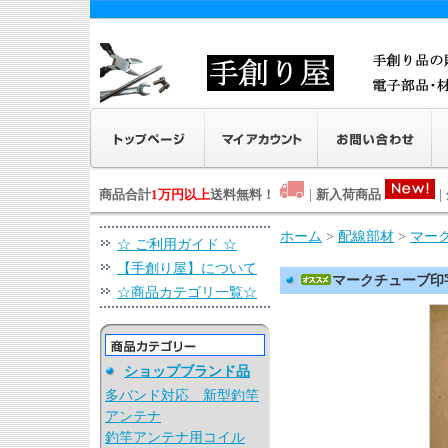
商品合計
1万円以上
送料無料！
|
新入荷商品
|
ホーム
>
配線部材
>
マー
☆ ご利用ガイド ☆
【手創り屋】について
マークチューブ印字
☆商品カテゴリ一覧☆
ショップブランド品
多バンド対応 新型釣竿
アンテナ
釣竿アンテナ用コイル