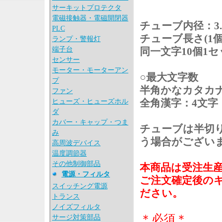
サーキットプロテクタ
電磁接触器・電磁開閉器
チューブ内径：3.2
PLC
チューブ長さ(1個
ランプ・警報灯
端子台
同一文字10個1
センサー
モーター・モーターアン
○最大文字数
プ
半角かなカタカナ
ファン
全角漢字：4文字
ヒューズ・ヒューズホル
ダ
カバー・キャップ・つま
チューブは半切
み
う場合がござい
高周波デバイス
温度調節器
その他制御部品
本商品は受注生
電源・フィルタ
ご注文確定後の
スイッチング電源
ださい。
トランス
ノイズフィルタ
＊必須＊
サージ対策部品