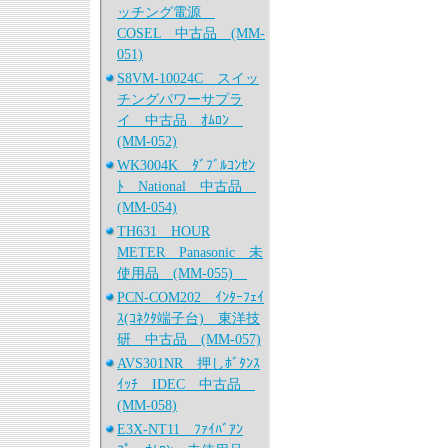
ッチング電源
COSEL 中古品 (MM-
051)
S8VM-10024C スイッ
チングパワーサプラ
イ 中古品 ｵﾑﾛﾝ
(MM-052)
WK3004K ﾀﾞﾌﾞﾙｺﾝｾﾝ
ﾄ National 中古品
(MM-054)
TH631 HOUR
METER Panasonic 未
使用品 (MM-055)
PCN-COM202 ｲﾝﾀｰﾌｪｲ
ｽ(ｺﾈｸﾀ端子台) 東洋技
研 中古品 (MM-057)
AVS301NR 押しﾎﾞﾀﾝｽ
ｲｯﾁ IDEC 中古品
(MM-058)
E3X-NT11 ﾌｧｲﾊﾞｱﾝ