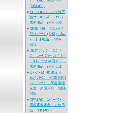
ﾌﾟ ｵﾑﾛﾝ 未使用品
(MM-059)
XG5U-0001 バラ線圧
着ｿｹｯﾄﾛｯｸﾚﾊﾞｰ ｵﾑﾛﾝ
未使用品 (MM-060)
XR2E-3204 ICｿｹｯﾄ 1
列ｷｬﾘｱﾀｲﾌﾟ(32極) ｵﾑﾛ
ﾝ 未使用品 (MM-
061)
DB37 37ﾋﾟﾝ ｵｽﾌﾟﾗ
ｸﾞ ｺﾈｸﾀ ｸﾞﾚｰ ﾌｯﾄﾞ ｶﾊﾞ
ｰ ＆ﾈｼﾞ付き半田ﾀｲﾌﾟ
未使用品 (MM-062)
R・C・M-781BQZ-4
単相ｼﾘｰｽﾞ AC電源用ｻ
ｰｼﾞﾌﾟﾛﾃｸﾀｰ 岡谷電機
産業 未使用品 (MM-
063)
XEB1202 ｽﾊﾟｰｸｷﾗｰ
岡谷電機産業 未使用
品 (MM-064)