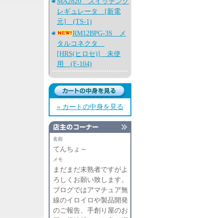
MA2820 スイッチング
レギュレータ [新電
元] (TS-1)
RM12BPG-3S メ
タルコネクタ
[HRS(ヒロセ)] 未使
用 (F-104)
» カートの中身を見る
名前
てんちょ～
メモ
まだまだ未熟者ですがよ
ろしくお願い致します。
ブログではアマチュア無
線のイロイロや製品開発
のご報告、手創り屋のお