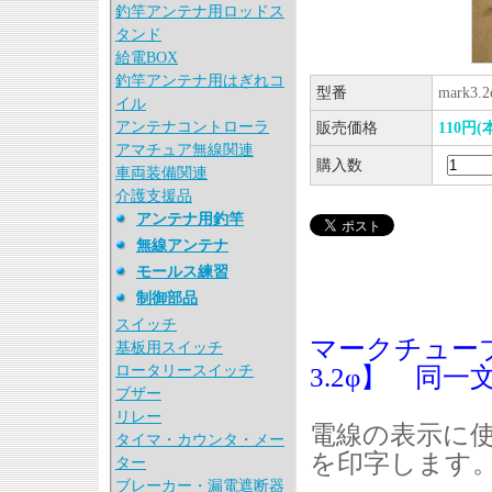
釣竿アンテナ用ロッドス
タンド
給電BOX
釣竿アンテナ用はぎれコ
型番
mark3.2
イル
アンテナコントローラ
販売価格
110円(
アマチュア無線関連
購入数
車両装備関連
介護支援品
アンテナ用釣竿
無線アンテナ
モールス練習
制御部品
スイッチ
マークチューブ
基板用スイッチ
ロータリースイッチ
3.2φ】 同一
ブザー
リレー
電線の表示に
タイマ・カウンタ・メー
を印字します
ター
ブレーカー・漏電遮断器