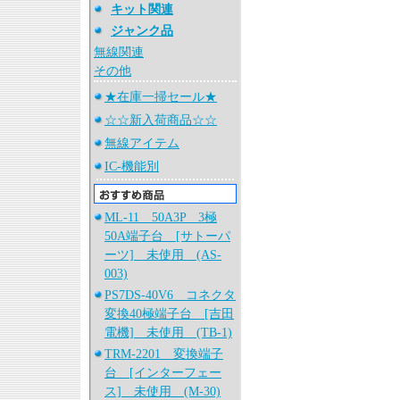
キット関連
ジャンク品
無線関連
その他
★在庫一掃セール★
☆☆新入荷商品☆☆
無線アイテム
IC-機能別
ML-11 50A3P 3極
50A端子台 [サトーパ
ーツ] 未使用 (AS-
003)
PS7DS-40V6 コネクタ
変換40極端子台 [吉田
電機] 未使用 (TB-1)
TRM-2201 変換端子
台 [インターフェー
ス] 未使用 (M-30)