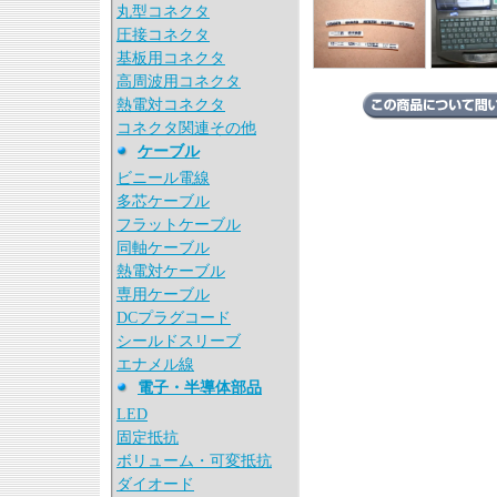
丸型コネクタ
圧接コネクタ
基板用コネクタ
高周波用コネクタ
熱電対コネクタ
コネクタ関連その他
ケーブル
ビニール電線
多芯ケーブル
フラットケーブル
同軸ケーブル
熱電対ケーブル
専用ケーブル
DCプラグコード
シールドスリーブ
エナメル線
電子・半導体部品
LED
固定抵抗
ボリューム・可変抵抗
ダイオード