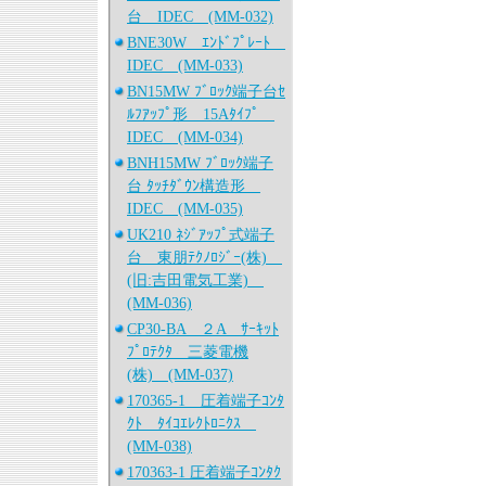
台 IDEC (MM-032)
BNE30W ｴﾝﾄﾞﾌﾟﾚｰﾄ
IDEC (MM-033)
BN15MW ﾌﾞﾛｯｸ端子台ｾ
ﾙﾌｱｯﾌﾟ形 15Aﾀｲﾌﾟ
IDEC (MM-034)
BNH15MW ﾌﾞﾛｯｸ端子
台 ﾀｯﾁﾀﾞｳﾝ構造形
IDEC (MM-035)
UK210 ﾈｼﾞｱｯﾌﾟ式端子
台 東朋ﾃｸﾉﾛｼﾞｰ(株)
(旧:吉田電気工業)
(MM-036)
CP30-BA ２A ｻｰｷｯﾄ
ﾌﾟﾛﾃｸﾀ 三菱電機
(株) (MM-037)
170365-1 圧着端子ｺﾝﾀ
ｸﾄ ﾀｲｺｴﾚｸﾄﾛﾆｸｽ
(MM-038)
170363-1 圧着端子ｺﾝﾀｸ