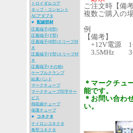
トロイダルコア
ご注文時【備
タップ・コンセント
複数ご購入の
ACアダプタ
配線部材
例
圧着端子(R型)
【備考】
圧着端子(Y型)
圧着端子(R型)スリーブ付
+12V電源 
き
3.5MHz 
圧着端子(Y型)スリーブ付
き
圧着端子(その他)
ケーブルクランプ
結束バンド
＊マークチュ
マークチューブ
能です。
マークチューブ印字サー
＊お問い合わ
ビス
熱収縮チューブ
い。
保護チューブ
コネクタ
ナイロンコネクタ
角型コネクタ