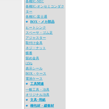
各種IC-NEC
各種IC-オンセミコンダク
ター
各種IC-富士通
BOX・メカ部品
ヒートシンク
スペーサ・ゴム足
アジャスター
取付け金具
ネジ・ナット
蝶番
留め金具
ばね
表示シール
BOX・ケース
電池ケース
工具関連
一般工具・冶具
オリジナル冶具
文具･用紙
梱包材・緩衝材