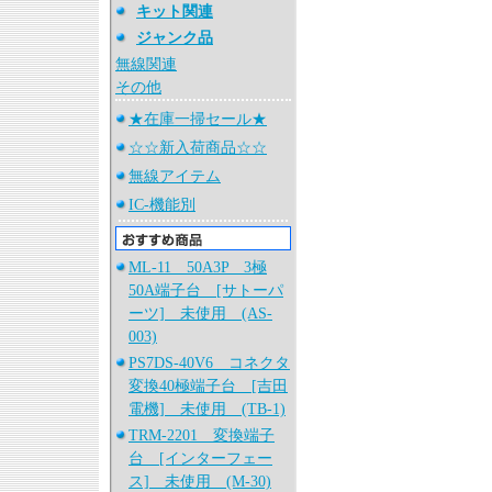
キット関連
ジャンク品
無線関連
その他
★在庫一掃セール★
☆☆新入荷商品☆☆
無線アイテム
IC-機能別
ML-11 50A3P 3極
50A端子台 [サトーパ
ーツ] 未使用 (AS-
003)
PS7DS-40V6 コネクタ
変換40極端子台 [吉田
電機] 未使用 (TB-1)
TRM-2201 変換端子
台 [インターフェー
ス] 未使用 (M-30)