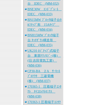
台 IDEC (MM-032)
BNE30W ｴﾝﾄﾞﾌﾟﾚｰﾄ
IDEC (MM-033)
BN15MW ﾌﾞﾛｯｸ端子台ｾ
ﾙﾌｱｯﾌﾟ形 15Aﾀｲﾌﾟ
IDEC (MM-034)
BNH15MW ﾌﾞﾛｯｸ端子
台 ﾀｯﾁﾀﾞｳﾝ構造形
IDEC (MM-035)
UK210 ﾈｼﾞｱｯﾌﾟ式端子
台 東朋ﾃｸﾉﾛｼﾞｰ(株)
(旧:吉田電気工業)
(MM-036)
CP30-BA ２A ｻｰｷｯﾄ
ﾌﾟﾛﾃｸﾀ 三菱電機
(株) (MM-037)
170365-1 圧着端子ｺﾝﾀ
ｸﾄ ﾀｲｺｴﾚｸﾄﾛﾆｸｽ
(MM-038)
170363-1 圧着端子ｺﾝﾀｸ