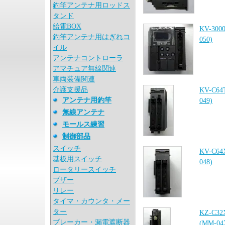
釣竿アンテナ用ロッドス
タンド
給電BOX
KV-30
釣竿アンテナ用はぎれコ
050)
イル
アンテナコントローラ
アマチュア無線関連
車両装備関連
介護支援品
KV-C6
アンテナ用釣竿
049)
無線アンテナ
モールス練習
制御部品
スイッチ
KV-C6
基板用スイッチ
048)
ロータリースイッチ
ブザー
リレー
タイマ・カウンタ・メー
ター
KZ-C
ブレーカー・漏電遮断器
(MM-04