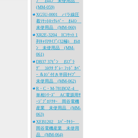
ﾌﾟ ｵﾑﾛﾝ 未使用品
(MM-059)
XG5U-0001 バラ線圧
着ｿｹｯﾄﾛｯｸﾚﾊﾞｰ ｵﾑﾛﾝ
未使用品 (MM-060)
XR2E-3204 ICｿｹｯﾄ 1
列ｷｬﾘｱﾀｲﾌﾟ(32極) ｵﾑﾛ
ﾝ 未使用品 (MM-
061)
DB37 37ﾋﾟﾝ ｵｽﾌﾟﾗ
ｸﾞ ｺﾈｸﾀ ｸﾞﾚｰ ﾌｯﾄﾞ ｶﾊﾞ
ｰ ＆ﾈｼﾞ付き半田ﾀｲﾌﾟ
未使用品 (MM-062)
R・C・M-781BQZ-4
単相ｼﾘｰｽﾞ AC電源用ｻ
ｰｼﾞﾌﾟﾛﾃｸﾀｰ 岡谷電機
産業 未使用品 (MM-
063)
XEB1202 ｽﾊﾟｰｸｷﾗｰ
岡谷電機産業 未使用
品 (MM-064)