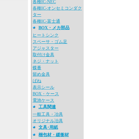
各種IC-NEC
各種IC-オンセミコンダク
ター
各種IC-富士通
BOX・メカ部品
ヒートシンク
スペーサ・ゴム足
アジャスター
取付け金具
ネジ・ナット
蝶番
留め金具
ばね
表示シール
BOX・ケース
電池ケース
工具関連
一般工具・冶具
オリジナル冶具
文具･用紙
梱包材・緩衝材