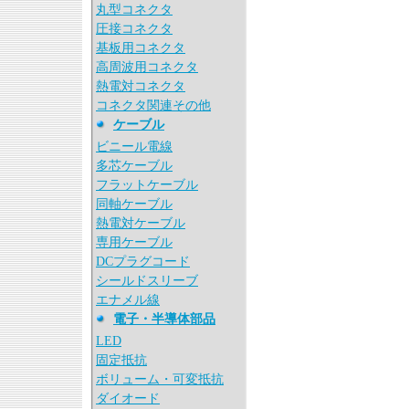
丸型コネクタ
圧接コネクタ
基板用コネクタ
高周波用コネクタ
熱電対コネクタ
コネクタ関連その他
ケーブル
ビニール電線
多芯ケーブル
フラットケーブル
同軸ケーブル
熱電対ケーブル
専用ケーブル
DCプラグコード
シールドスリーブ
エナメル線
電子・半導体部品
LED
固定抵抗
ボリューム・可変抵抗
ダイオード