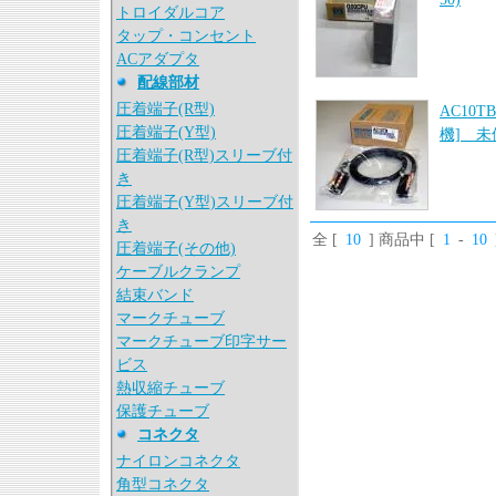
トロイダルコア
タップ・コンセント
ACアダプタ
配線部材
圧着端子(R型)
AC10
圧着端子(Y型)
機] 未使
圧着端子(R型)スリーブ付
き
圧着端子(Y型)スリーブ付
き
全 [
10
] 商品中 [
1
-
10
圧着端子(その他)
ケーブルクランプ
結束バンド
マークチューブ
マークチューブ印字サー
ビス
熱収縮チューブ
保護チューブ
コネクタ
ナイロンコネクタ
角型コネクタ