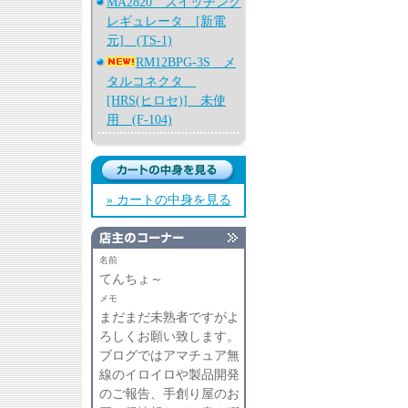
MA2820 スイッチング
レギュレータ [新電
元] (TS-1)
RM12BPG-3S メ
タルコネクタ
[HRS(ヒロセ)] 未使
用 (F-104)
» カートの中身を見る
名前
てんちょ～
メモ
まだまだ未熟者ですがよ
ろしくお願い致します。
ブログではアマチュア無
線のイロイロや製品開発
のご報告、手創り屋のお