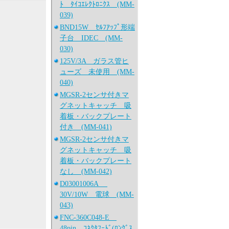
ﾄ ﾀｲｺｴﾚｸﾄﾛﾆｸｽ (MM-
039)
BND15W ｾﾙﾌｱｯﾌﾟ形端
子台 IDEC (MM-
030)
125V/3A ガラス管ヒ
ューズ 未使用 (MM-
040)
MGSR-2センサ付きマ
グネットキャッチ 吸
着板・バックプレート
付き (MM-041)
MGSR-2センサ付きマ
グネットキャッチ 吸
着板・バックプレート
なし (MM-042)
D03001006A
30V/10W 電球 (MM-
043)
FNC-360C048-E
48pin ｺﾈｸﾀﾌｰﾄﾞ(ﾛﾝｸﾞｽ