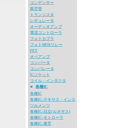
コンデンサー
真空管
トランジスタ
レギュレータ
オーディオアンプ
電流コントローラ
フォトカプラ
フォトMOSリレー
FET
オペアンプ
コンバータ
コンパレータ
ICソケット
コイル・インダクタ
各種IC
各種IC
各種IC-テキサス・インス
ツルメンツ
各種IC-日立(ルネサス)
各種IC-モトローラ
各種IC-東芝