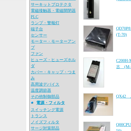
サーキットプロテクタ
電磁接触器・電磁開閉器
PLC
ランプ・警報灯
QD70
端子台
(T-70)
センサー
モーター・モーターアン
プ
ファン
ヒューズ・ヒューズホル
C200
ダ
古 (M-1
カバー・キャップ・つま
み
高周波デバイス
温度調節器
QX42
その他制御部品
電源・フィルタ
スイッチング電源
トランス
ノイズフィルタ
Q00C
サージ対策部品
50)