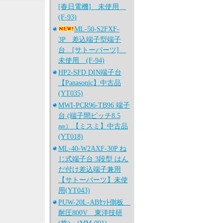
[春日電機] 未使用
(F-93)
ML-50-S2FXF-
3P 差込端子型端子
台 [サトーパーツ]
未使用 (F-94)
HP2-SFD DIN端子台
【Panasonic】中古品
(YT035)
MWI-PCR96-TB96 端子
台 (端子間ピッチ8.5
㎜）【ミスミ】中古品
(YT018)
ML-40-W2AXF-30P ね
じ式端子台 3段型 はん
だ付け差込端子兼用
【サトーパーツ】未使
用(YT043)
PUW-20L-ABｾｯﾄ側板
耐圧800V 東洋技研