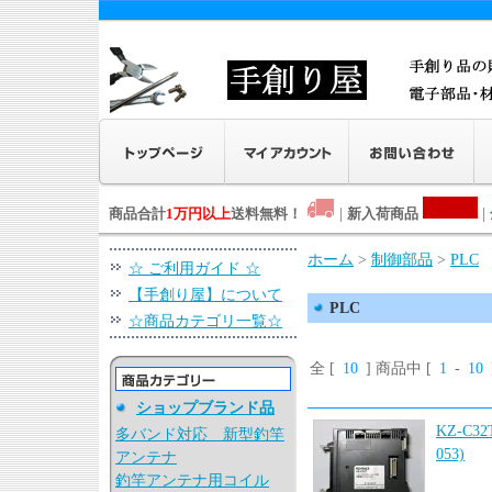
商品合計
1万円以上
送料無料！
|
新入荷商品
|
ホーム
>
制御部品
>
PLC
☆ ご利用ガイド ☆
【手創り屋】について
PLC
☆商品カテゴリ一覧☆
全 [
10
] 商品中 [
1
-
10
ショップブランド品
KZ-C3
多バンド対応 新型釣竿
053)
アンテナ
釣竿アンテナ用コイル