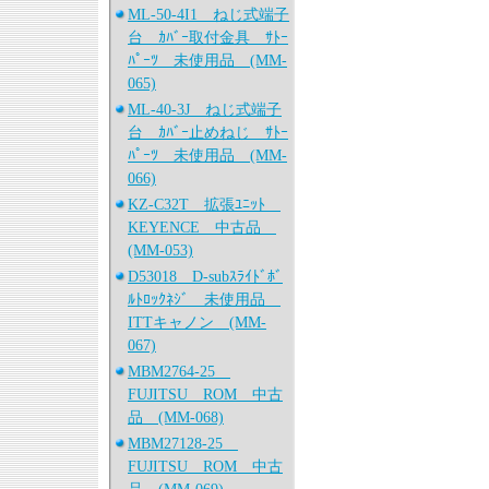
ML-50-4I1 ねじ式端子
台 ｶﾊﾞｰ取付金具 ｻﾄｰ
ﾊﾟｰﾂ 未使用品 (MM-
065)
ML-40-3J ねじ式端子
台 ｶﾊﾞｰ止めねじ ｻﾄｰ
ﾊﾟｰﾂ 未使用品 (MM-
066)
KZ-C32T 拡張ﾕﾆｯﾄ
KEYENCE 中古品
(MM-053)
D53018 D-subｽﾗｲﾄﾞﾎﾞ
ﾙﾄﾛｯｸﾈｼﾞ 未使用品
ITTキャノン (MM-
067)
MBM2764-25
FUJITSU ROM 中古
品 (MM-068)
MBM27128-25
FUJITSU ROM 中古