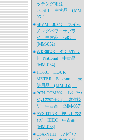
ッチング電源
COSEL 中古品 (MM-
051)
S8VM-10024C スイッ
チングパワーサプラ
イ 中古品 ｵﾑﾛﾝ
(MM-052)
WK3004K ﾀﾞﾌﾞﾙｺﾝｾﾝ
ﾄ National 中古品
(MM-054)
TH631 HOUR
METER Panasonic 未
使用品 (MM-055)
PCN-COM202 ｲﾝﾀｰﾌｪｲ
ｽ(ｺﾈｸﾀ端子台) 東洋技
研 中古品 (MM-057)
AVS301NR 押しﾎﾞﾀﾝｽ
ｲｯﾁ IDEC 中古品
(MM-058)
E3X-NT11 ﾌｧｲﾊﾞｱﾝ