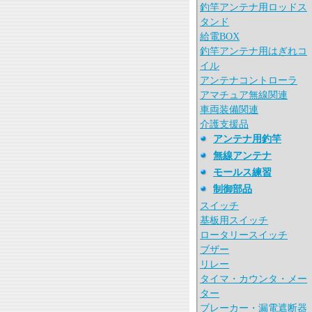
釣竿アンテナ用ロッドス
タンド
給電BOX
釣竿アンテナ用はぎれコ
イル
アンテナコントローラ
アマチュア無線関連
車両装備関連
介護支援品
アンテナ用釣竿
無線アンテナ
モールス練習
制御部品
スイッチ
基板用スイッチ
ロータリースイッチ
ブザー
リレー
タイマ・カウンタ・メー
ター
ブレーカー・漏電遮断器