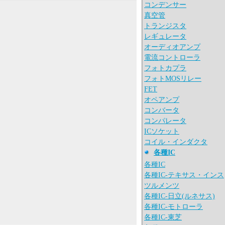
コンデンサー
真空管
トランジスタ
レギュレータ
オーディオアンプ
電流コントローラ
フォトカプラ
フォトMOSリレー
FET
オペアンプ
コンバータ
コンパレータ
ICソケット
コイル・インダクタ
各種IC
各種IC
各種IC-テキサス・インス
ツルメンツ
各種IC-日立(ルネサス)
各種IC-モトローラ
各種IC-東芝