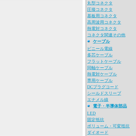
丸型コネクタ
圧接コネクタ
基板用コネクタ
高周波用コネクタ
熱電対コネクタ
コネクタ関連その他
ケーブル
ビニール電線
多芯ケーブル
フラットケーブル
同軸ケーブル
熱電対ケーブル
専用ケーブル
DCプラグコード
シールドスリーブ
エナメル線
電子・半導体部品
LED
固定抵抗
ボリューム・可変抵抗
ダイオード