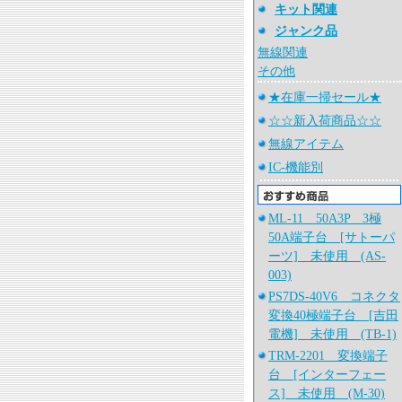
キット関連
ジャンク品
無線関連
その他
★在庫一掃セール★
☆☆新入荷商品☆☆
無線アイテム
IC-機能別
ML-11 50A3P 3極
50A端子台 [サトーパ
ーツ] 未使用 (AS-
003)
PS7DS-40V6 コネクタ
変換40極端子台 [吉田
電機] 未使用 (TB-1)
TRM-2201 変換端子
台 [インターフェー
ス] 未使用 (M-30)