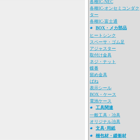
各種IC-NEC
各種IC-オンセミコンダク
ター
各種IC-富士通
BOX・メカ部品
ヒートシンク
スペーサ・ゴム足
アジャスター
取付け金具
ネジ・ナット
蝶番
留め金具
ばね
表示シール
BOX・ケース
電池ケース
工具関連
一般工具・冶具
オリジナル冶具
文具･用紙
梱包材・緩衝材