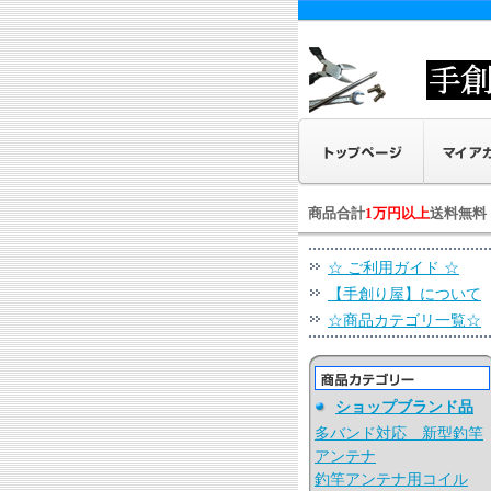
商品合計
1万円以上
送料無料
☆ ご利用ガイド ☆
【手創り屋】について
☆商品カテゴリ一覧☆
ショップブランド品
多バンド対応 新型釣竿
アンテナ
釣竿アンテナ用コイル