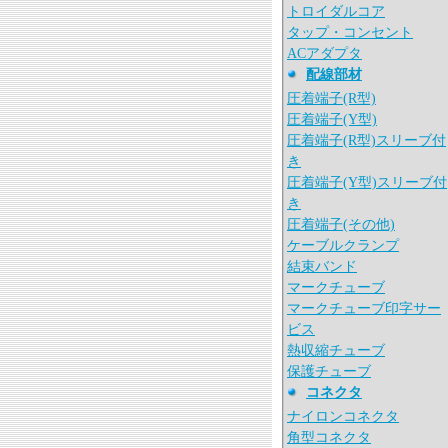
トロイダルコア
タップ・コンセント
ACアダプタ
配線部材
圧着端子(R型)
圧着端子(Y型)
圧着端子(R型)スリーブ付
き
圧着端子(Y型)スリーブ付
き
圧着端子(その他)
ケーブルクランプ
結束バンド
マークチューブ
マークチューブ印字サー
ビス
熱収縮チューブ
保護チューブ
コネクタ
ナイロンコネクタ
角型コネクタ