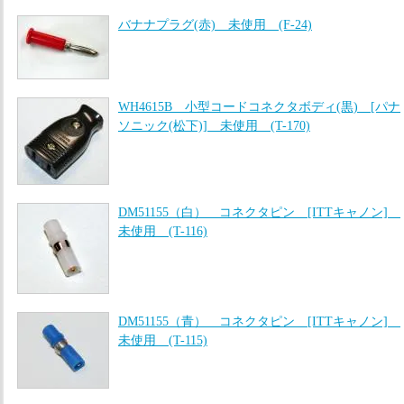
バナナプラグ(赤) 未使用 (F-24)
WH4615B 小型コードコネクタボディ(黒) [パナ
ソニック(松下)] 未使用 (T-170)
DM51155（白） コネクタピン [ITTキャノン]
未使用 (T-116)
DM51155（青） コネクタピン [ITTキャノン]
未使用 (T-115)