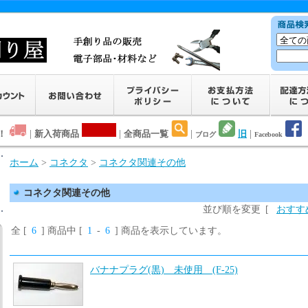
！
|
新入荷商品
|
全商品一覧
|
旧
|
ブログ
Facebook
ホーム
>
コネクタ
>
コネクタ関連その他
コネクタ関連その他
並び順を変更
[
おすす
全 [
6
] 商品中 [
1
-
6
] 商品を表示しています。
バナナプラグ(黒) 未使用 (F-25)