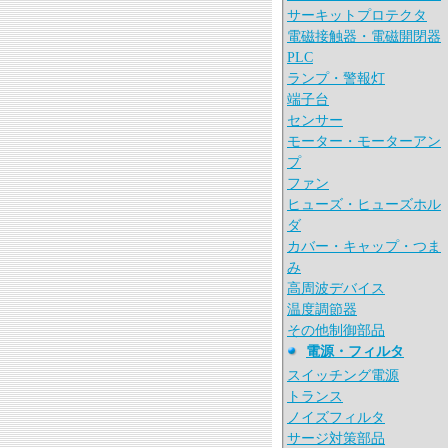
サーキットプロテクタ
電磁接触器・電磁開閉器
PLC
ランプ・警報灯
端子台
センサー
モーター・モーターアン
プ
ファン
ヒューズ・ヒューズホル
ダ
カバー・キャップ・つま
み
高周波デバイス
温度調節器
その他制御部品
電源・フィルタ
スイッチング電源
トランス
ノイズフィルタ
サージ対策部品