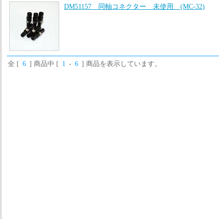
DM51157 同軸コネクター 未使用 (MC-32)
全 [
6
] 商品中 [
1
-
6
] 商品を表示しています。