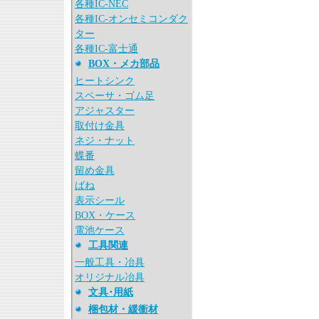
各種IC-NEC
各種IC-オンセミコンダク
ター
各種IC-富士通
BOX・メカ部品
ヒートシンク
スペーサ・ゴム足
アジャスター
取付け金具
ネジ・ナット
蝶番
留め金具
ばね
表示シール
BOX・ケース
電池ケース
工具関連
一般工具・冶具
オリジナル冶具
文具･用紙
梱包材・緩衝材