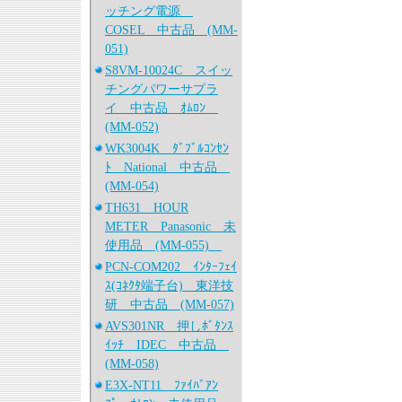
ッチング電源
COSEL 中古品 (MM-
051)
S8VM-10024C スイッ
チングパワーサプラ
イ 中古品 ｵﾑﾛﾝ
(MM-052)
WK3004K ﾀﾞﾌﾞﾙｺﾝｾﾝ
ﾄ National 中古品
(MM-054)
TH631 HOUR
METER Panasonic 未
使用品 (MM-055)
PCN-COM202 ｲﾝﾀｰﾌｪｲ
ｽ(ｺﾈｸﾀ端子台) 東洋技
研 中古品 (MM-057)
AVS301NR 押しﾎﾞﾀﾝｽ
ｲｯﾁ IDEC 中古品
(MM-058)
E3X-NT11 ﾌｧｲﾊﾞｱﾝ