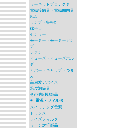
サーキットプロテクタ
電磁接触器・電磁開閉器
PLC
ランプ・警報灯
端子台
センサー
モーター・モーターアン
プ
ファン
ヒューズ・ヒューズホル
ダ
カバー・キャップ・つま
み
高周波デバイス
温度調節器
その他制御部品
電源・フィルタ
スイッチング電源
トランス
ノイズフィルタ
サージ対策部品