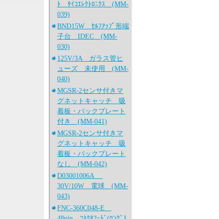
ﾄ ﾀｲｺｴﾚｸﾄﾛﾆｸｽ (MM-
039)
BND15W ｾﾙﾌｱｯﾌﾟ形端
子台 IDEC (MM-
030)
125V/3A ガラス管ヒ
ューズ 未使用 (MM-
040)
MGSR-2センサ付きマ
グネットキャッチ 吸
着板・バックプレート
付き (MM-041)
MGSR-2センサ付きマ
グネットキャッチ 吸
着板・バックプレート
なし (MM-042)
D03001006A
30V/10W 電球 (MM-
043)
FNC-360C048-E
48pin ｺﾈｸﾀﾌｰﾄﾞ(ﾛﾝｸﾞｽ