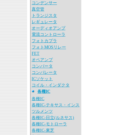
コンデンサー
真空管
トランジスタ
レギュレータ
オーディオアンプ
電流コントローラ
フォトカプラ
フォトMOSリレー
FET
オペアンプ
コンバータ
コンパレータ
ICソケット
コイル・インダクタ
各種IC
各種IC
各種IC-テキサス・インス
ツルメンツ
各種IC-日立(ルネサス)
各種IC-モトローラ
各種IC-東芝