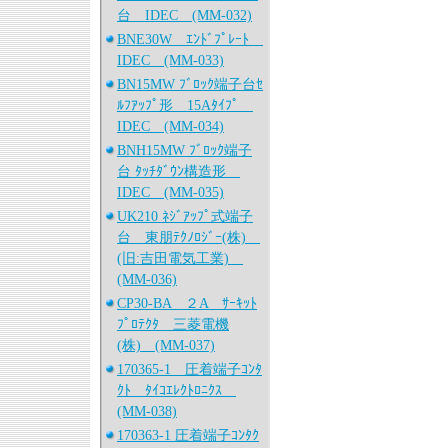
台 IDEC (MM-032)
BNE30W ｴﾝﾄﾞﾌﾟﾚｰﾄ
IDEC (MM-033)
BN15MW ﾌﾞﾛｯｸ端子台ｾ
ﾙﾌｱｯﾌﾟ形 15Aﾀｲﾌﾟ
IDEC (MM-034)
BNH15MW ﾌﾞﾛｯｸ端子
台 ﾀｯﾁﾀﾞｳﾝ構造形
IDEC (MM-035)
UK210 ﾈｼﾞｱｯﾌﾟ式端子
台 東朋ﾃｸﾉﾛｼﾞｰ(株)
(旧:吉田電気工業)
(MM-036)
CP30-BA ２A ｻｰｷｯﾄ
ﾌﾟﾛﾃｸﾀ 三菱電機
(株) (MM-037)
170365-1 圧着端子ｺﾝﾀ
ｸﾄ ﾀｲｺｴﾚｸﾄﾛﾆｸｽ
(MM-038)
170363-1 圧着端子ｺﾝﾀｸ