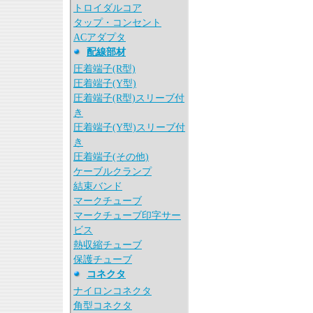
トロイダルコア
タップ・コンセント
ACアダプタ
配線部材
圧着端子(R型)
圧着端子(Y型)
圧着端子(R型)スリーブ付
き
圧着端子(Y型)スリーブ付
き
圧着端子(その他)
ケーブルクランプ
結束バンド
マークチューブ
マークチューブ印字サー
ビス
熱収縮チューブ
保護チューブ
コネクタ
ナイロンコネクタ
角型コネクタ