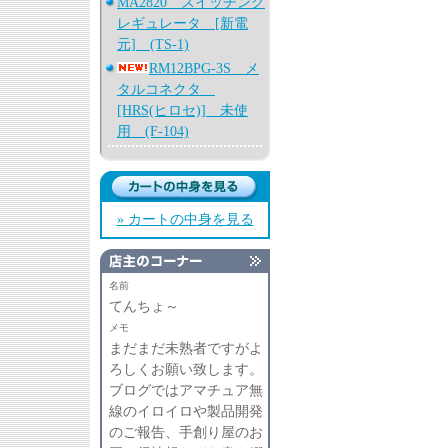
MA2820 スイッチング
レギュレータ [新電
元] (TS-1)
RM12BPG-3S メ
タルコネクタ
[HRS(ヒロセ)] 未使
用 (F-104)
» カートの中身を見る
名前
てんちょ～
メモ
まだまだ未熟者ですがよ
ろしくお願い致します。
ブログではアマチュア無
線のイロイロや製品開発
のご報告、手創り屋のお