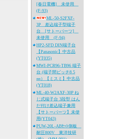
[春日電機] 未使用
(F-93)
ML-50-S2FXF-
3P 差込端子型端子
台 [サトーパーツ]
未使用 (F-94)
HP2-SFD DIN端子台
【Panasonic】中古品
(YT035)
MWI-PCR96-TB96 端子
台 (端子間ピッチ8.5
㎜）【ミスミ】中古品
(YT018)
ML-40-W2AXF-30P ね
じ式端子台 3段型 はん
だ付け差込端子兼用
【サトーパーツ】未使
用(YT043)
PUW-20L-ABｾｯﾄ側板
耐圧800V 東洋技研