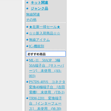
キット関連
ジャンク品
無線関連
その他
★在庫一掃セール★
☆☆新入荷商品☆☆
無線アイテム
IC-機能別
ML-11 50A3P 3極
50A端子台 [サトーパ
ーツ] 未使用 (AS-
003)
PS7DS-40V6 コネクタ
変換40極端子台 [吉田
電機] 未使用 (TB-1)
TRM-2201 変換端子
台 [インターフェー
ス] 未使用 (M-30)