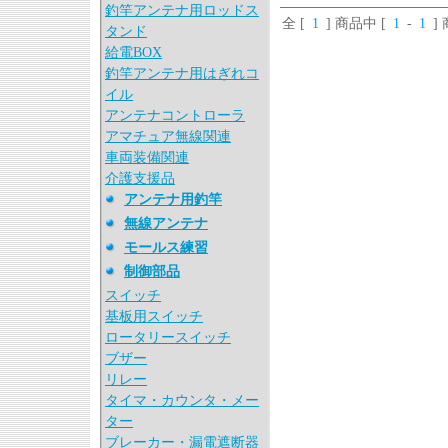
釣竿アンテナ用ロッドス
全 [
1
] 商品中 [
1
-
1
]
タンド
給電BOX
釣竿アンテナ用はぎれコ
イル
アンテナコントローラ
アマチュア無線関連
車両装備関連
介護支援品
アンテナ用釣竿
無線アンテナ
モールス練習
制御部品
スイッチ
基板用スイッチ
ロータリースイッチ
ブザー
リレー
タイマ・カウンタ・メー
ター
ブレーカー・漏電遮断器