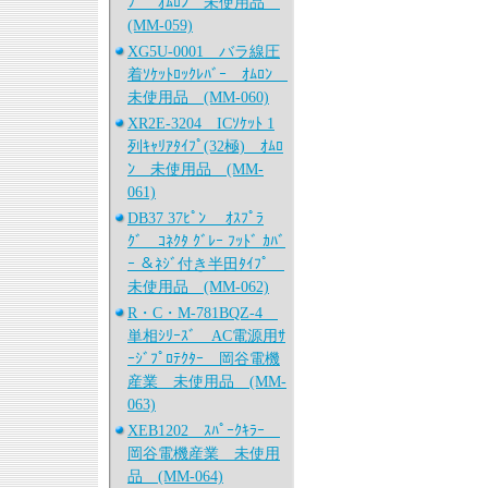
ﾌﾟ ｵﾑﾛﾝ 未使用品
(MM-059)
XG5U-0001 バラ線圧
着ｿｹｯﾄﾛｯｸﾚﾊﾞｰ ｵﾑﾛﾝ
未使用品 (MM-060)
XR2E-3204 ICｿｹｯﾄ 1
列ｷｬﾘｱﾀｲﾌﾟ(32極) ｵﾑﾛ
ﾝ 未使用品 (MM-
061)
DB37 37ﾋﾟﾝ ｵｽﾌﾟﾗ
ｸﾞ ｺﾈｸﾀ ｸﾞﾚｰ ﾌｯﾄﾞ ｶﾊﾞ
ｰ ＆ﾈｼﾞ付き半田ﾀｲﾌﾟ
未使用品 (MM-062)
R・C・M-781BQZ-4
単相ｼﾘｰｽﾞ AC電源用ｻ
ｰｼﾞﾌﾟﾛﾃｸﾀｰ 岡谷電機
産業 未使用品 (MM-
063)
XEB1202 ｽﾊﾟｰｸｷﾗｰ
岡谷電機産業 未使用
品 (MM-064)