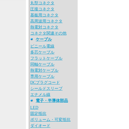
丸型コネクタ
圧接コネクタ
基板用コネクタ
高周波用コネクタ
熱電対コネクタ
コネクタ関連その他
ケーブル
ビニール電線
多芯ケーブル
フラットケーブル
同軸ケーブル
熱電対ケーブル
専用ケーブル
DCプラグコード
シールドスリーブ
エナメル線
電子・半導体部品
LED
固定抵抗
ボリューム・可変抵抗
ダイオード