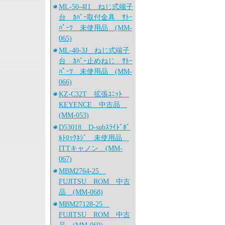
ML-50-4I1 ねじ式端子
台 ｶﾊﾞｰ取付金具 ｻﾄｰ
ﾊﾟｰﾂ 未使用品 (MM-
065)
ML-40-3J ねじ式端子
台 ｶﾊﾞｰ止めねじ ｻﾄｰ
ﾊﾟｰﾂ 未使用品 (MM-
066)
KZ-C32T 拡張ﾕﾆｯﾄ
KEYENCE 中古品
(MM-053)
D53018 D-subｽﾗｲﾄﾞﾎﾞ
ﾙﾄﾛｯｸﾈｼﾞ 未使用品
ITTキャノン (MM-
067)
MBM2764-25
FUJITSU ROM 中古
品 (MM-068)
MBM27128-25
FUJITSU ROM 中古