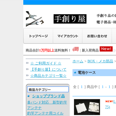
商品合計
1万円以上
送料無料！
|
新入荷商品
|
ホーム
>
BOX・メカ部品
☆ ご利用ガイド ☆
【手創り屋】について
電池ケース
☆商品カテゴリ一覧☆
全 [
1
] 商品中 [
1
-
1
]
ショップブランド品
多バンド対応 新型釣竿
75)
アンテナ
釣竿アンテナ用コイル