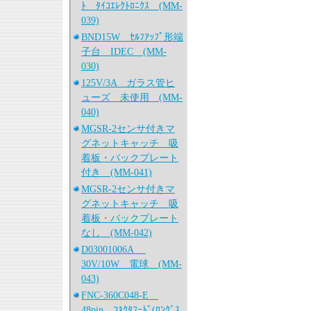
ﾄ ﾀｲｺｴﾚｸﾄﾛﾆｸｽ (MM-
039)
BND15W ｾﾙﾌｱｯﾌﾟ形端
子台 IDEC (MM-
030)
125V/3A ガラス管ヒ
ューズ 未使用 (MM-
040)
MGSR-2センサ付きマ
グネットキャッチ 吸
着板・バックプレート
付き (MM-041)
MGSR-2センサ付きマ
グネットキャッチ 吸
着板・バックプレート
なし (MM-042)
D03001006A
30V/10W 電球 (MM-
043)
FNC-360C048-E
48pin ｺﾈｸﾀﾌｰﾄﾞ(ﾛﾝｸﾞｽ