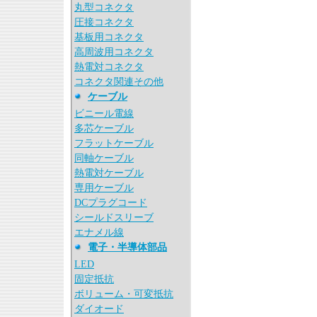
丸型コネクタ
圧接コネクタ
基板用コネクタ
高周波用コネクタ
熱電対コネクタ
コネクタ関連その他
ケーブル
ビニール電線
多芯ケーブル
フラットケーブル
同軸ケーブル
熱電対ケーブル
専用ケーブル
DCプラグコード
シールドスリーブ
エナメル線
電子・半導体部品
LED
固定抵抗
ボリューム・可変抵抗
ダイオード