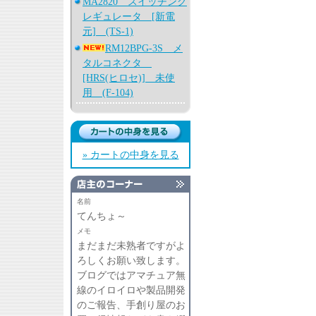
MA2820 スイッチング
レギュレータ [新電
元] (TS-1)
RM12BPG-3S メ
タルコネクタ
[HRS(ヒロセ)] 未使
用 (F-104)
» カートの中身を見る
名前
てんちょ～
メモ
まだまだ未熟者ですがよ
ろしくお願い致します。
ブログではアマチュア無
線のイロイロや製品開発
のご報告、手創り屋のお