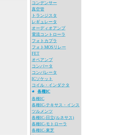
コンデンサー
真空管
トランジスタ
レギュレータ
オーディオアンプ
電流コントローラ
フォトカプラ
フォトMOSリレー
FET
オペアンプ
コンバータ
コンパレータ
ICソケット
コイル・インダクタ
各種IC
各種IC
各種IC-テキサス・インス
ツルメンツ
各種IC-日立(ルネサス)
各種IC-モトローラ
各種IC-東芝