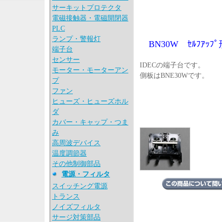
サーキットプロテクタ
電磁接触器・電磁開閉器
PLC
ランプ・警報灯
BN30W ｾﾙﾌｱｯ
端子台
センサー
IDECの端子台です。
モーター・モーターアン
側板はBNE30Wです。
プ
ファン
ヒューズ・ヒューズホル
ダ
カバー・キャップ・つま
み
高周波デバイス
温度調節器
その他制御部品
電源・フィルタ
スイッチング電源
トランス
ノイズフィルタ
サージ対策部品