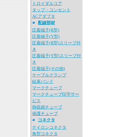
トロイダルコア
タップ・コンセント
ACアダプタ
配線部材
圧着端子(R型)
圧着端子(Y型)
圧着端子(R型)スリーブ付
き
圧着端子(Y型)スリーブ付
き
圧着端子(その他)
ケーブルクランプ
結束バンド
マークチューブ
マークチューブ印字サー
ビス
熱収縮チューブ
保護チューブ
コネクタ
ナイロンコネクタ
角型コネクタ