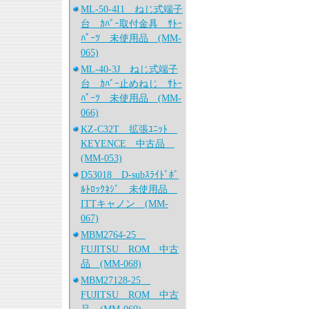
ML-50-4I1 ねじ式端子
台 ｶﾊﾞｰ取付金具 ｻﾄｰ
ﾊﾟｰﾂ 未使用品 (MM-
065)
ML-40-3J ねじ式端子
台 ｶﾊﾞｰ止めねじ ｻﾄｰ
ﾊﾟｰﾂ 未使用品 (MM-
066)
KZ-C32T 拡張ﾕﾆｯﾄ
KEYENCE 中古品
(MM-053)
D53018 D-subｽﾗｲﾄﾞﾎﾞ
ﾙﾄﾛｯｸﾈｼﾞ 未使用品
ITTキャノン (MM-
067)
MBM2764-25
FUJITSU ROM 中古
品 (MM-068)
MBM27128-25
FUJITSU ROM 中古