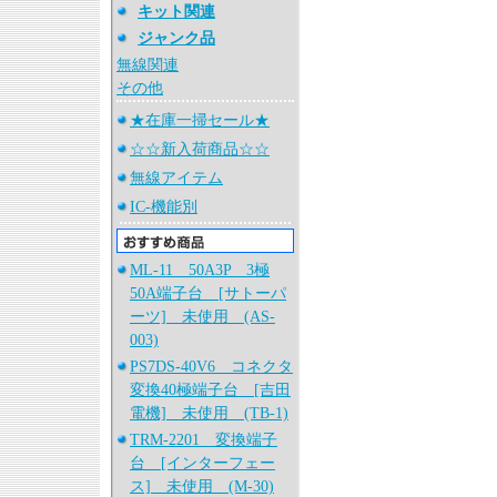
キット関連
ジャンク品
無線関連
その他
★在庫一掃セール★
☆☆新入荷商品☆☆
無線アイテム
IC-機能別
ML-11 50A3P 3極
50A端子台 [サトーパ
ーツ] 未使用 (AS-
003)
PS7DS-40V6 コネクタ
変換40極端子台 [吉田
電機] 未使用 (TB-1)
TRM-2201 変換端子
台 [インターフェー
ス] 未使用 (M-30)