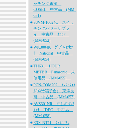
ッチング電源
COSEL 中古品 (MM-
051)
S8VM-10024C スイッ
チングパワーサプラ
イ 中古品 ｵﾑﾛﾝ
(MM-052)
WK3004K ﾀﾞﾌﾞﾙｺﾝｾﾝ
ﾄ National 中古品
(MM-054)
TH631 HOUR
METER Panasonic 未
使用品 (MM-055)
PCN-COM202 ｲﾝﾀｰﾌｪｲ
ｽ(ｺﾈｸﾀ端子台) 東洋技
研 中古品 (MM-057)
AVS301NR 押しﾎﾞﾀﾝｽ
ｲｯﾁ IDEC 中古品
(MM-058)
E3X-NT11 ﾌｧｲﾊﾞｱﾝ