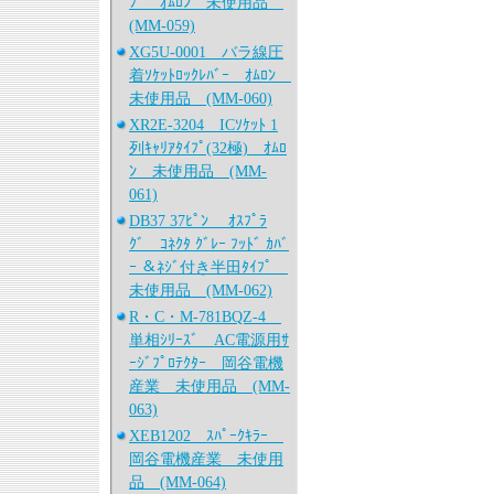
ﾌﾟ ｵﾑﾛﾝ 未使用品
(MM-059)
XG5U-0001 バラ線圧
着ｿｹｯﾄﾛｯｸﾚﾊﾞｰ ｵﾑﾛﾝ
未使用品 (MM-060)
XR2E-3204 ICｿｹｯﾄ 1
列ｷｬﾘｱﾀｲﾌﾟ(32極) ｵﾑﾛ
ﾝ 未使用品 (MM-
061)
DB37 37ﾋﾟﾝ ｵｽﾌﾟﾗ
ｸﾞ ｺﾈｸﾀ ｸﾞﾚｰ ﾌｯﾄﾞ ｶﾊﾞ
ｰ ＆ﾈｼﾞ付き半田ﾀｲﾌﾟ
未使用品 (MM-062)
R・C・M-781BQZ-4
単相ｼﾘｰｽﾞ AC電源用ｻ
ｰｼﾞﾌﾟﾛﾃｸﾀｰ 岡谷電機
産業 未使用品 (MM-
063)
XEB1202 ｽﾊﾟｰｸｷﾗｰ
岡谷電機産業 未使用
品 (MM-064)