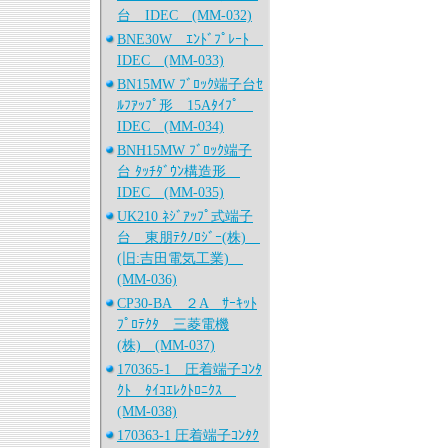
台 IDEC (MM-032)
BNE30W ｴﾝﾄﾞﾌﾟﾚｰﾄ
IDEC (MM-033)
BN15MW ﾌﾞﾛｯｸ端子台ｾ
ﾙﾌｱｯﾌﾟ形 15Aﾀｲﾌﾟ
IDEC (MM-034)
BNH15MW ﾌﾞﾛｯｸ端子
台 ﾀｯﾁﾀﾞｳﾝ構造形
IDEC (MM-035)
UK210 ﾈｼﾞｱｯﾌﾟ式端子
台 東朋ﾃｸﾉﾛｼﾞｰ(株)
(旧:吉田電気工業)
(MM-036)
CP30-BA ２A ｻｰｷｯﾄ
ﾌﾟﾛﾃｸﾀ 三菱電機
(株) (MM-037)
170365-1 圧着端子ｺﾝﾀ
ｸﾄ ﾀｲｺｴﾚｸﾄﾛﾆｸｽ
(MM-038)
170363-1 圧着端子ｺﾝﾀｸ