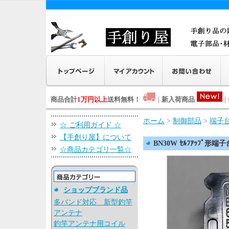
商品合計
1万円以上
送料無料！
|
新入荷商品
|
ホーム
>
制御部品
>
端子
☆ ご利用ガイド ☆
【手創り屋】について
BN30W ｾﾙﾌｱｯﾌﾟ形端子
☆商品カテゴリ一覧☆
ショップブランド品
多バンド対応 新型釣竿
アンテナ
釣竿アンテナ用コイル