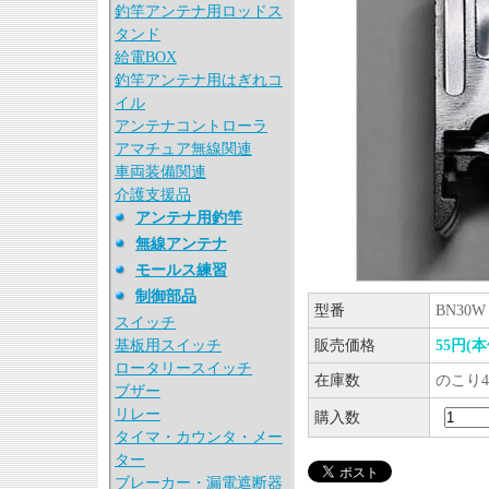
釣竿アンテナ用ロッドス
タンド
給電BOX
釣竿アンテナ用はぎれコ
イル
アンテナコントローラ
アマチュア無線関連
車両装備関連
介護支援品
アンテナ用釣竿
無線アンテナ
モールス練習
制御部品
型番
BN30
スイッチ
基板用スイッチ
販売価格
55円(
ロータリースイッチ
在庫数
のこり4
ブザー
リレー
購入数
タイマ・カウンタ・メー
ター
ブレーカー・漏電遮断器