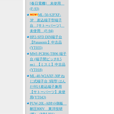
[春日電機] 未使用
(F-93)
ML-50-S2FXF-
3P 差込端子型端子
台 [サトーパーツ]
未使用 (F-94)
HP2-SFD DIN端子台
【Panasonic】中古品
(YT035)
MWI-PCR96-TB96 端子
台 (端子間ピッチ8.5
㎜）【ミスミ】中古品
(YT018)
ML-40-W2AXF-30P ね
じ式端子台 3段型 はん
だ付け差込端子兼用
【サトーパーツ】未使
用(YT043)
PUW-20L-ABｾｯﾄ側板
耐圧800V 東洋技研