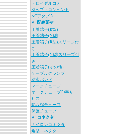
トロイダルコア
タップ・コンセント
ACアダプタ
配線部材
圧着端子(R型)
圧着端子(Y型)
圧着端子(R型)スリーブ付
き
圧着端子(Y型)スリーブ付
き
圧着端子(その他)
ケーブルクランプ
結束バンド
マークチューブ
マークチューブ印字サー
ビス
熱収縮チューブ
保護チューブ
コネクタ
ナイロンコネクタ
角型コネクタ