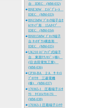
台 IDEC (MM-032)
BNE30W ｴﾝﾄﾞﾌﾟﾚｰﾄ
IDEC (MM-033)
BN15MW ﾌﾞﾛｯｸ端子台ｾ
ﾙﾌｱｯﾌﾟ形 15Aﾀｲﾌﾟ
IDEC (MM-034)
BNH15MW ﾌﾞﾛｯｸ端子
台 ﾀｯﾁﾀﾞｳﾝ構造形
IDEC (MM-035)
UK210 ﾈｼﾞｱｯﾌﾟ式端子
台 東朋ﾃｸﾉﾛｼﾞｰ(株)
(旧:吉田電気工業)
(MM-036)
CP30-BA ２A ｻｰｷｯﾄ
ﾌﾟﾛﾃｸﾀ 三菱電機
(株) (MM-037)
170365-1 圧着端子ｺﾝﾀ
ｸﾄ ﾀｲｺｴﾚｸﾄﾛﾆｸｽ
(MM-038)
170363-1 圧着端子ｺﾝﾀｸ