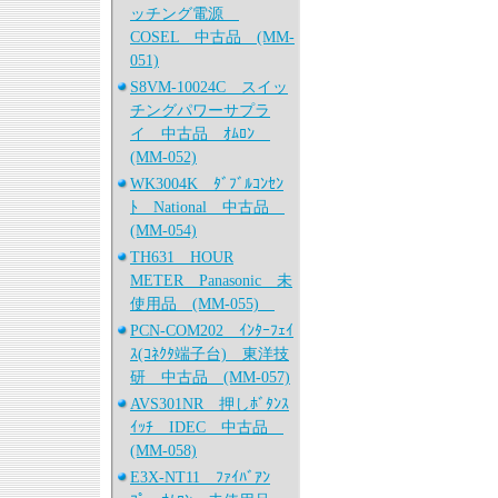
ッチング電源
COSEL 中古品 (MM-
051)
S8VM-10024C スイッ
チングパワーサプラ
イ 中古品 ｵﾑﾛﾝ
(MM-052)
WK3004K ﾀﾞﾌﾞﾙｺﾝｾﾝ
ﾄ National 中古品
(MM-054)
TH631 HOUR
METER Panasonic 未
使用品 (MM-055)
PCN-COM202 ｲﾝﾀｰﾌｪｲ
ｽ(ｺﾈｸﾀ端子台) 東洋技
研 中古品 (MM-057)
AVS301NR 押しﾎﾞﾀﾝｽ
ｲｯﾁ IDEC 中古品
(MM-058)
E3X-NT11 ﾌｧｲﾊﾞｱﾝ