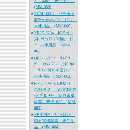
ﾌﾟ ｵﾑﾛﾝ 未使用品
(MM-059)
XG5U-0001 バラ線圧
着ｿｹｯﾄﾛｯｸﾚﾊﾞｰ ｵﾑﾛﾝ
未使用品 (MM-060)
XR2E-3204 ICｿｹｯﾄ 1
列ｷｬﾘｱﾀｲﾌﾟ(32極) ｵﾑﾛ
ﾝ 未使用品 (MM-
061)
DB37 37ﾋﾟﾝ ｵｽﾌﾟﾗ
ｸﾞ ｺﾈｸﾀ ｸﾞﾚｰ ﾌｯﾄﾞ ｶﾊﾞ
ｰ ＆ﾈｼﾞ付き半田ﾀｲﾌﾟ
未使用品 (MM-062)
R・C・M-781BQZ-4
単相ｼﾘｰｽﾞ AC電源用ｻ
ｰｼﾞﾌﾟﾛﾃｸﾀｰ 岡谷電機
産業 未使用品 (MM-
063)
XEB1202 ｽﾊﾟｰｸｷﾗｰ
岡谷電機産業 未使用
品 (MM-064)