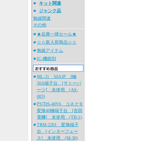
キット関連
ジャンク品
無線関連
その他
★在庫一掃セール★
☆☆新入荷商品☆☆
無線アイテム
IC-機能別
ML-11 50A3P 3極
50A端子台 [サトーパ
ーツ] 未使用 (AS-
003)
PS7DS-40V6 コネクタ
変換40極端子台 [吉田
電機] 未使用 (TB-1)
TRM-2201 変換端子
台 [インターフェー
ス] 未使用 (M-30)