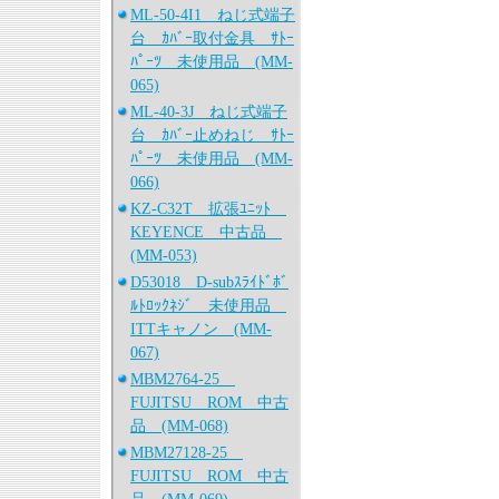
ML-50-4I1 ねじ式端子
台 ｶﾊﾞｰ取付金具 ｻﾄｰ
ﾊﾟｰﾂ 未使用品 (MM-
065)
ML-40-3J ねじ式端子
台 ｶﾊﾞｰ止めねじ ｻﾄｰ
ﾊﾟｰﾂ 未使用品 (MM-
066)
KZ-C32T 拡張ﾕﾆｯﾄ
KEYENCE 中古品
(MM-053)
D53018 D-subｽﾗｲﾄﾞﾎﾞ
ﾙﾄﾛｯｸﾈｼﾞ 未使用品
ITTキャノン (MM-
067)
MBM2764-25
FUJITSU ROM 中古
品 (MM-068)
MBM27128-25
FUJITSU ROM 中古