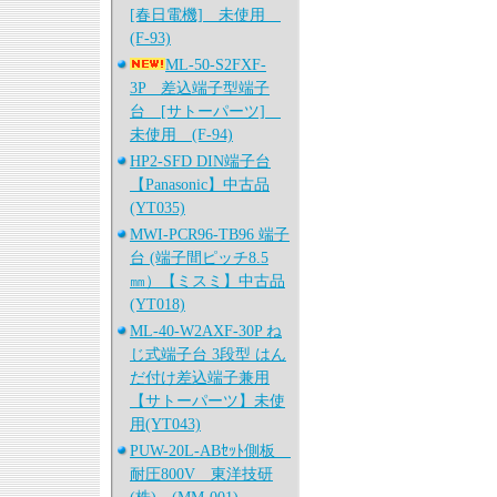
[春日電機] 未使用
(F-93)
ML-50-S2FXF-
3P 差込端子型端子
台 [サトーパーツ]
未使用 (F-94)
HP2-SFD DIN端子台
【Panasonic】中古品
(YT035)
MWI-PCR96-TB96 端子
台 (端子間ピッチ8.5
㎜）【ミスミ】中古品
(YT018)
ML-40-W2AXF-30P ね
じ式端子台 3段型 はん
だ付け差込端子兼用
【サトーパーツ】未使
用(YT043)
PUW-20L-ABｾｯﾄ側板
耐圧800V 東洋技研