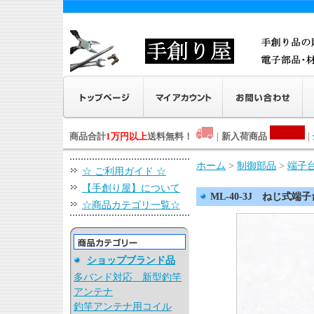
商品合計
1万円以上
送料無料！
|
新入荷商品
|
ホーム
>
制御部品
>
端子
☆ ご利用ガイド ☆
【手創り屋】について
ML-40-3J ねじ式端子
☆商品カテゴリ一覧☆
ショップブランド品
多バンド対応 新型釣竿
アンテナ
釣竿アンテナ用コイル