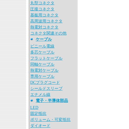
丸型コネクタ
圧接コネクタ
基板用コネクタ
高周波用コネクタ
熱電対コネクタ
コネクタ関連その他
ケーブル
ビニール電線
多芯ケーブル
フラットケーブル
同軸ケーブル
熱電対ケーブル
専用ケーブル
DCプラグコード
シールドスリーブ
エナメル線
電子・半導体部品
LED
固定抵抗
ボリューム・可変抵抗
ダイオード