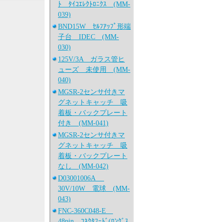
ﾄ ﾀｲｺｴﾚｸﾄﾛﾆｸｽ (MM-
039)
BND15W ｾﾙﾌｱｯﾌﾟ形端
子台 IDEC (MM-
030)
125V/3A ガラス管ヒ
ューズ 未使用 (MM-
040)
MGSR-2センサ付きマ
グネットキャッチ 吸
着板・バックプレート
付き (MM-041)
MGSR-2センサ付きマ
グネットキャッチ 吸
着板・バックプレート
なし (MM-042)
D03001006A
30V/10W 電球 (MM-
043)
FNC-360C048-E
48pin ｺﾈｸﾀﾌｰﾄﾞ(ﾛﾝｸﾞｽ