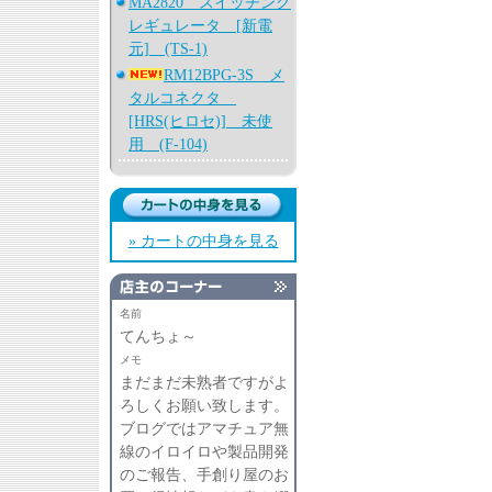
MA2820 スイッチング
レギュレータ [新電
元] (TS-1)
RM12BPG-3S メ
タルコネクタ
[HRS(ヒロセ)] 未使
用 (F-104)
» カートの中身を見る
名前
てんちょ～
メモ
まだまだ未熟者ですがよ
ろしくお願い致します。
ブログではアマチュア無
線のイロイロや製品開発
のご報告、手創り屋のお