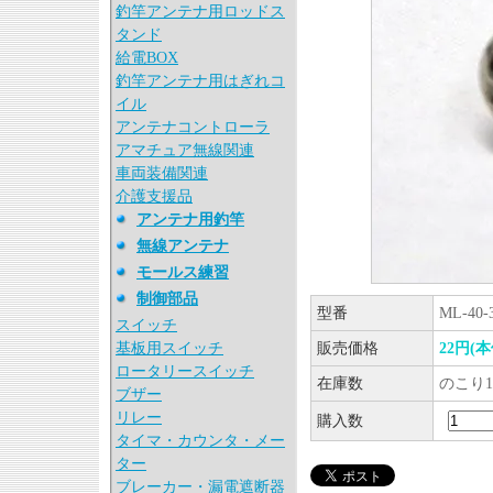
釣竿アンテナ用ロッドス
タンド
給電BOX
釣竿アンテナ用はぎれコ
イル
アンテナコントローラ
アマチュア無線関連
車両装備関連
介護支援品
アンテナ用釣竿
無線アンテナ
モールス練習
制御部品
型番
ML-40-
スイッチ
基板用スイッチ
販売価格
22円(
ロータリースイッチ
在庫数
のこり1
ブザー
リレー
購入数
タイマ・カウンタ・メー
ター
ブレーカー・漏電遮断器