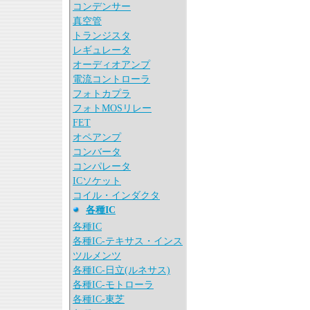
コンデンサー
真空管
トランジスタ
レギュレータ
オーディオアンプ
電流コントローラ
フォトカプラ
フォトMOSリレー
FET
オペアンプ
コンバータ
コンパレータ
ICソケット
コイル・インダクタ
各種IC
各種IC
各種IC-テキサス・インス
ツルメンツ
各種IC-日立(ルネサス)
各種IC-モトローラ
各種IC-東芝