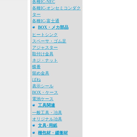
各種IC-NEC
各種IC-オンセミコンダク
ター
各種IC-富士通
BOX・メカ部品
ヒートシンク
スペーサ・ゴム足
アジャスター
取付け金具
ネジ・ナット
蝶番
留め金具
ばね
表示シール
BOX・ケース
電池ケース
工具関連
一般工具・冶具
オリジナル冶具
文具･用紙
梱包材・緩衝材