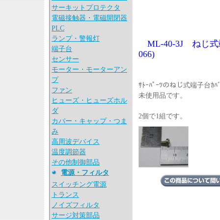
サーキットプロテクタ
電磁接触器・電磁開閉器
PLC
ランプ・警報灯
ML-40-3J ねじ式
端子台
066)
センサー
モーター・モーターアン
プ
ｻﾄｰﾊﾟｰﾂのねじ式端子台ｶ
ファン
未使用品です。
ヒューズ・ヒューズホル
ダ
2個で1組です。
カバー・キャップ・つま
み
高周波デバイス
温度調節器
その他制御部品
電源・フィルタ
スイッチング電源
トランス
ノイズフィルタ
サージ対策部品