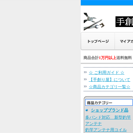
商品合計
1万円以上
送料無料
☆ ご利用ガイド ☆
【手創り屋】について
☆商品カテゴリ一覧☆
ショップブランド品
多バンド対応 新型釣竿
アンテナ
釣竿アンテナ用コイル