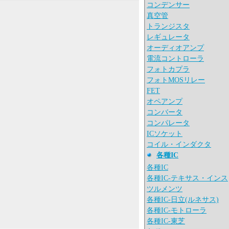
コンデンサー
真空管
トランジスタ
レギュレータ
オーディオアンプ
電流コントローラ
フォトカプラ
フォトMOSリレー
FET
オペアンプ
コンバータ
コンパレータ
ICソケット
コイル・インダクタ
各種IC
各種IC
各種IC-テキサス・インス
ツルメンツ
各種IC-日立(ルネサス)
各種IC-モトローラ
各種IC-東芝