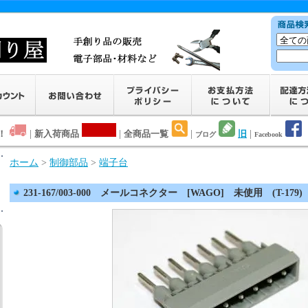
！
|
新入荷商品
|
全商品一覧
|
旧
|
ブログ
Facebook
ホーム
>
制御部品
>
端子台
231-167/003-000 メールコネクター [WAGO] 未使用 (T-179)