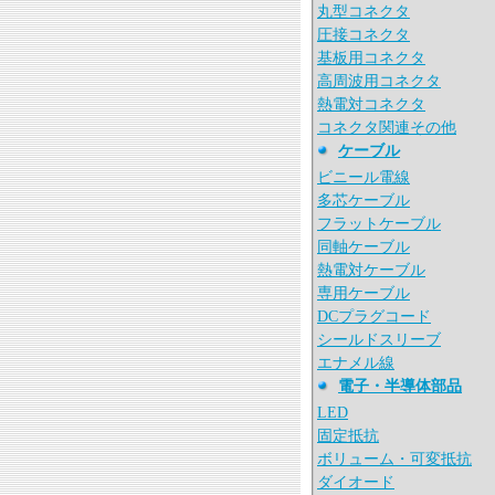
丸型コネクタ
圧接コネクタ
基板用コネクタ
高周波用コネクタ
熱電対コネクタ
コネクタ関連その他
ケーブル
ビニール電線
多芯ケーブル
フラットケーブル
同軸ケーブル
熱電対ケーブル
専用ケーブル
DCプラグコード
シールドスリーブ
エナメル線
電子・半導体部品
LED
固定抵抗
ボリューム・可変抵抗
ダイオード