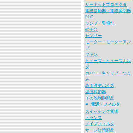
サーキットプロテクタ
電磁接触器・電磁開閉器
PLC
ランプ・警報灯
端子台
センサー
モーター・モーターアン
プ
ファン
ヒューズ・ヒューズホル
ダ
カバー・キャップ・つま
み
高周波デバイス
温度調節器
その他制御部品
電源・フィルタ
スイッチング電源
トランス
ノイズフィルタ
サージ対策部品