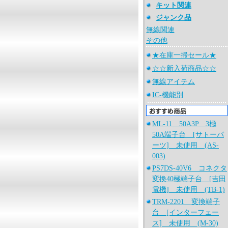
キット関連
ジャンク品
無線関連
その他
★在庫一掃セール★
☆☆新入荷商品☆☆
無線アイテム
IC-機能別
ML-11 50A3P 3極
50A端子台 [サトーパ
ーツ] 未使用 (AS-
003)
PS7DS-40V6 コネクタ
変換40極端子台 [吉田
電機] 未使用 (TB-1)
TRM-2201 変換端子
台 [インターフェー
ス] 未使用 (M-30)