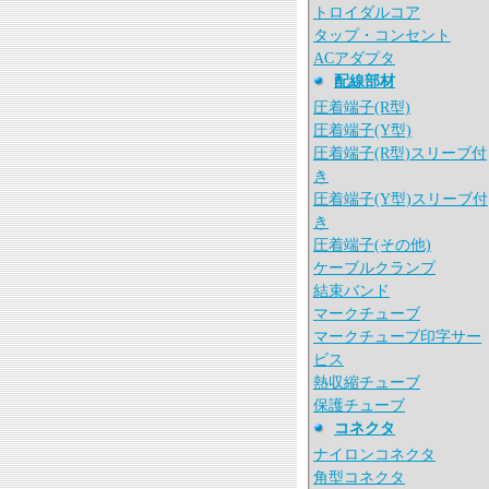
トロイダルコア
タップ・コンセント
ACアダプタ
配線部材
圧着端子(R型)
圧着端子(Y型)
圧着端子(R型)スリーブ付
き
圧着端子(Y型)スリーブ付
き
圧着端子(その他)
ケーブルクランプ
結束バンド
マークチューブ
マークチューブ印字サー
ビス
熱収縮チューブ
保護チューブ
コネクタ
ナイロンコネクタ
角型コネクタ