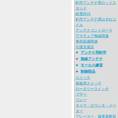
釣竿アンテナ用ロッドス
タンド
給電BOX
釣竿アンテナ用はぎれコ
イル
アンテナコントローラ
アマチュア無線関連
車両装備関連
介護支援品
アンテナ用釣竿
無線アンテナ
モールス練習
制御部品
スイッチ
基板用スイッチ
ロータリースイッチ
ブザー
リレー
タイマ・カウンタ・メー
ター
ブレーカー・漏電遮断器