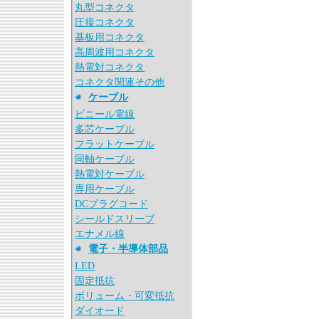
丸型コネクタ
圧接コネクタ
基板用コネクタ
高周波用コネクタ
熱電対コネクタ
コネクタ関連その他
ケーブル
ビニール電線
多芯ケーブル
フラットケーブル
同軸ケーブル
熱電対ケーブル
専用ケーブル
DCプラグコード
シールドスリーブ
エナメル線
電子・半導体部品
LED
固定抵抗
ボリューム・可変抵抗
ダイオード