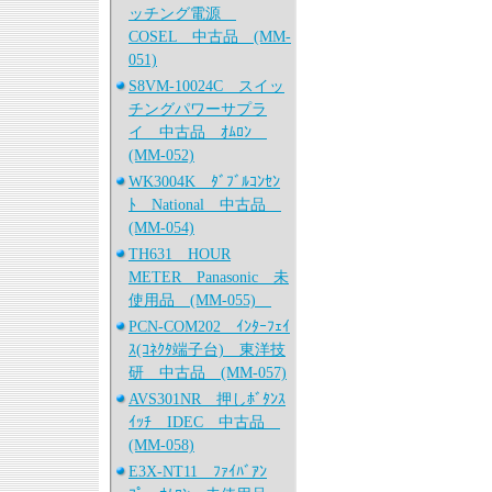
ッチング電源
COSEL 中古品 (MM-
051)
S8VM-10024C スイッ
チングパワーサプラ
イ 中古品 ｵﾑﾛﾝ
(MM-052)
WK3004K ﾀﾞﾌﾞﾙｺﾝｾﾝ
ﾄ National 中古品
(MM-054)
TH631 HOUR
METER Panasonic 未
使用品 (MM-055)
PCN-COM202 ｲﾝﾀｰﾌｪｲ
ｽ(ｺﾈｸﾀ端子台) 東洋技
研 中古品 (MM-057)
AVS301NR 押しﾎﾞﾀﾝｽ
ｲｯﾁ IDEC 中古品
(MM-058)
E3X-NT11 ﾌｧｲﾊﾞｱﾝ