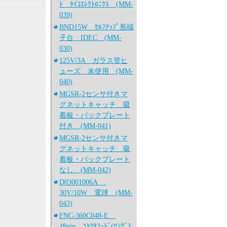
ﾄ ﾀｲｺｴﾚｸﾄﾛﾆｸｽ (MM-
039)
BND15W ｾﾙﾌｱｯﾌﾟ形端
子台 IDEC (MM-
030)
125V/3A ガラス管ヒ
ューズ 未使用 (MM-
040)
MGSR-2センサ付きマ
グネットキャッチ 吸
着板・バックプレート
付き (MM-041)
MGSR-2センサ付きマ
グネットキャッチ 吸
着板・バックプレート
なし (MM-042)
D03001006A
30V/10W 電球 (MM-
043)
FNC-360C048-E
48pin ｺﾈｸﾀﾌｰﾄﾞ(ﾛﾝｸﾞｽ