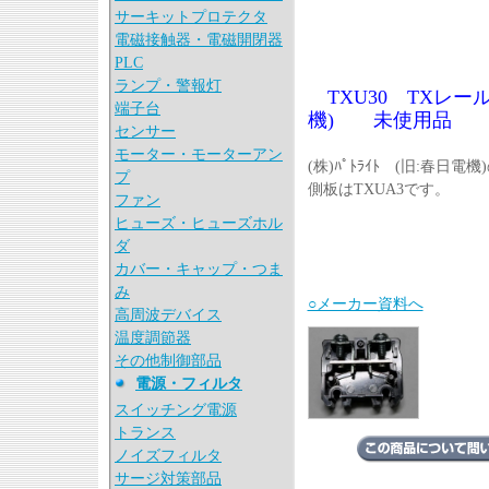
サーキットプロテクタ
電磁接触器・電磁開閉器
PLC
ランプ・警報灯
TXU30 TXレール
端子台
機) 未使用品
センサー
モーター・モーターアン
(株)ﾊﾟﾄﾗｲﾄ (旧:春日
プ
側板はTXUA3です。
ファン
ヒューズ・ヒューズホル
ダ
カバー・キャップ・つま
み
○メーカー資料へ
高周波デバイス
温度調節器
その他制御部品
電源・フィルタ
スイッチング電源
トランス
ノイズフィルタ
サージ対策部品