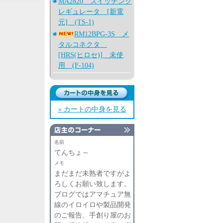
MA2820 スイッチング
レギュレータ [新電
元] (TS-1)
RM12BPG-3S メ
タルコネクタ
[HRS(ヒロセ)] 未使
用 (F-104)
» カートの中身を見る
名前
てんちょ～
メモ
まだまだ未熟者ですがよ
ろしくお願い致します。
ブログではアマチュア無
線のイロイロや製品開発
のご報告、手創り屋のお