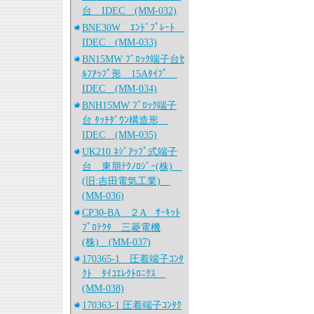
台 IDEC (MM-032)
BNE30W ｴﾝﾄﾞﾌﾟﾚｰﾄ
IDEC (MM-033)
BN15MW ﾌﾞﾛｯｸ端子台ｾ
ﾙﾌｱｯﾌﾟ形 15Aﾀｲﾌﾟ
IDEC (MM-034)
BNH15MW ﾌﾞﾛｯｸ端子
台 ﾀｯﾁﾀﾞｳﾝ構造形
IDEC (MM-035)
UK210 ﾈｼﾞｱｯﾌﾟ式端子
台 東朋ﾃｸﾉﾛｼﾞｰ(株)
(旧:吉田電気工業)
(MM-036)
CP30-BA ２A ｻｰｷｯﾄ
ﾌﾟﾛﾃｸﾀ 三菱電機
(株) (MM-037)
170365-1 圧着端子ｺﾝﾀ
ｸﾄ ﾀｲｺｴﾚｸﾄﾛﾆｸｽ
(MM-038)
170363-1 圧着端子ｺﾝﾀｸ