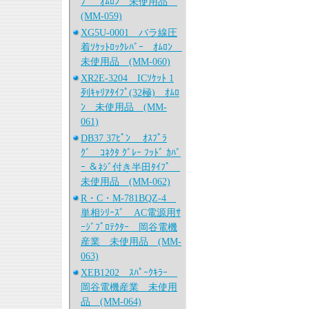
ﾌﾟ ｵﾑﾛﾝ 未使用品
(MM-059)
XG5U-0001 バラ線圧
着ｿｹｯﾄﾛｯｸﾚﾊﾞｰ ｵﾑﾛﾝ
未使用品 (MM-060)
XR2E-3204 ICｿｹｯﾄ 1
列ｷｬﾘｱﾀｲﾌﾟ(32極) ｵﾑﾛ
ﾝ 未使用品 (MM-
061)
DB37 37ﾋﾟﾝ ｵｽﾌﾟﾗ
ｸﾞ ｺﾈｸﾀ ｸﾞﾚｰ ﾌｯﾄﾞ ｶﾊﾞ
ｰ ＆ﾈｼﾞ付き半田ﾀｲﾌﾟ
未使用品 (MM-062)
R・C・M-781BQZ-4
単相ｼﾘｰｽﾞ AC電源用ｻ
ｰｼﾞﾌﾟﾛﾃｸﾀｰ 岡谷電機
産業 未使用品 (MM-
063)
XEB1202 ｽﾊﾟｰｸｷﾗｰ
岡谷電機産業 未使用
品 (MM-064)