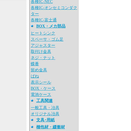
各種IC-NEC
各種IC-オンセミコンダク
ター
各種IC-富士通
BOX・メカ部品
ヒートシンク
スペーサ・ゴム足
アジャスター
取付け金具
ネジ・ナット
蝶番
留め金具
ばね
表示シール
BOX・ケース
電池ケース
工具関連
一般工具・冶具
オリジナル冶具
文具･用紙
梱包材・緩衝材