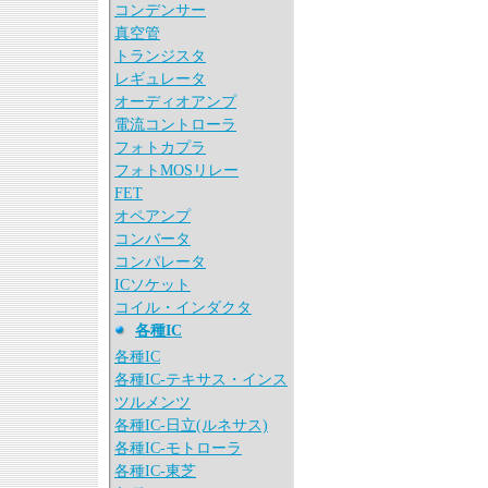
コンデンサー
真空管
トランジスタ
レギュレータ
オーディオアンプ
電流コントローラ
フォトカプラ
フォトMOSリレー
FET
オペアンプ
コンバータ
コンパレータ
ICソケット
コイル・インダクタ
各種IC
各種IC
各種IC-テキサス・インス
ツルメンツ
各種IC-日立(ルネサス)
各種IC-モトローラ
各種IC-東芝