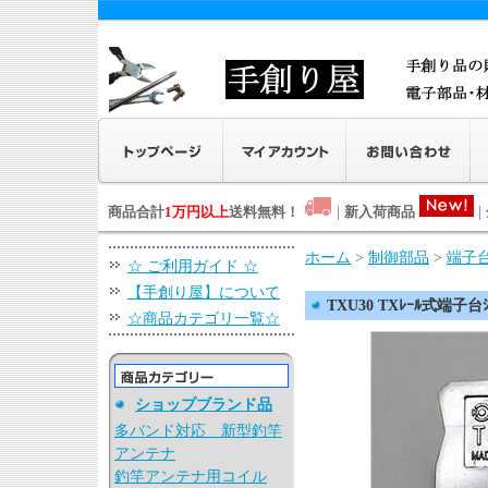
商品合計
1万円以上
送料無料！
|
新入荷商品
|
ホーム
>
制御部品
>
端子
☆ ご利用ガイド ☆
【手創り屋】について
TXU30 TXﾚｰﾙ式端子台ｼ
☆商品カテゴリ一覧☆
ショップブランド品
多バンド対応 新型釣竿
アンテナ
釣竿アンテナ用コイル