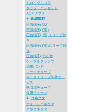
トロイダルコア
タップ・コンセント
ACアダプタ
配線部材
圧着端子(R型)
圧着端子(Y型)
圧着端子(R型)スリーブ付
き
圧着端子(Y型)スリーブ付
き
圧着端子(その他)
ケーブルクランプ
結束バンド
マークチューブ
マークチューブ印字サー
ビス
熱収縮チューブ
保護チューブ
コネクタ
ナイロンコネクタ
角型コネクタ