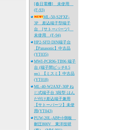
[春日電機] 未使用
(F-93)
ML-50-S2FXF-
3P 差込端子型端子
台 [サトーパーツ]
未使用 (F-94)
HP2-SFD DIN端子台
【Panasonic】中古品
(YT035)
MWI-PCR96-TB96 端子
台 (端子間ピッチ8.5
㎜）【ミスミ】中古品
(YT018)
ML-40-W2AXF-30P ね
じ式端子台 3段型 はん
だ付け差込端子兼用
【サトーパーツ】未使
用(YT043)
PUW-20L-ABｾｯﾄ側板
耐圧800V 東洋技研