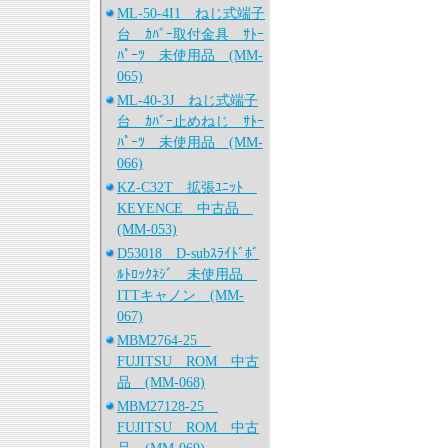
ML-50-4I1 ねじ式端子
台 ｶﾊﾞｰ取付金具 ｻﾄｰ
ﾊﾟｰﾂ 未使用品 (MM-
065)
ML-40-3J ねじ式端子
台 ｶﾊﾞｰ止めねじ ｻﾄｰ
ﾊﾟｰﾂ 未使用品 (MM-
066)
KZ-C32T 拡張ﾕﾆｯﾄ
KEYENCE 中古品
(MM-053)
D53018 D-subｽﾗｲﾄﾞﾎﾞ
ﾙﾄﾛｯｸﾈｼﾞ 未使用品
ITTキャノン (MM-
067)
MBM2764-25
FUJITSU ROM 中古
品 (MM-068)
MBM27128-25
FUJITSU ROM 中古