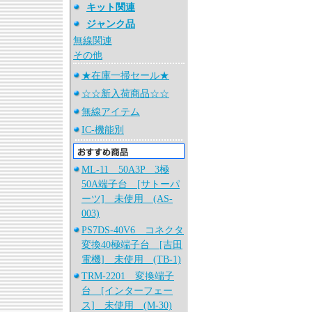
キット関連
ジャンク品
無線関連
その他
★在庫一掃セール★
☆☆新入荷商品☆☆
無線アイテム
IC-機能別
ML-11 50A3P 3極
50A端子台 [サトーパ
ーツ] 未使用 (AS-
003)
PS7DS-40V6 コネクタ
変換40極端子台 [吉田
電機] 未使用 (TB-1)
TRM-2201 変換端子
台 [インターフェー
ス] 未使用 (M-30)