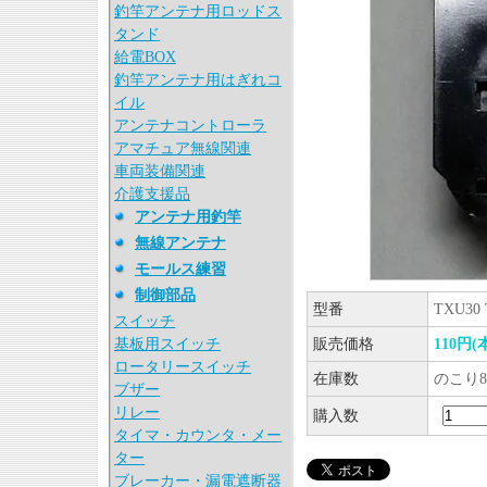
釣竿アンテナ用ロッドス
タンド
給電BOX
釣竿アンテナ用はぎれコ
イル
アンテナコントローラ
アマチュア無線関連
車両装備関連
介護支援品
アンテナ用釣竿
無線アンテナ
モールス練習
制御部品
型番
TXU30
スイッチ
基板用スイッチ
販売価格
110円(
ロータリースイッチ
在庫数
のこり8
ブザー
リレー
購入数
タイマ・カウンタ・メー
ター
ブレーカー・漏電遮断器