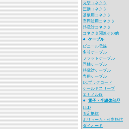
丸型コネクタ
圧接コネクタ
基板用コネクタ
高周波用コネクタ
熱電対コネクタ
コネクタ関連その他
ケーブル
ビニール電線
多芯ケーブル
フラットケーブル
同軸ケーブル
熱電対ケーブル
専用ケーブル
DCプラグコード
シールドスリーブ
エナメル線
電子・半導体部品
LED
固定抵抗
ボリューム・可変抵抗
ダイオード