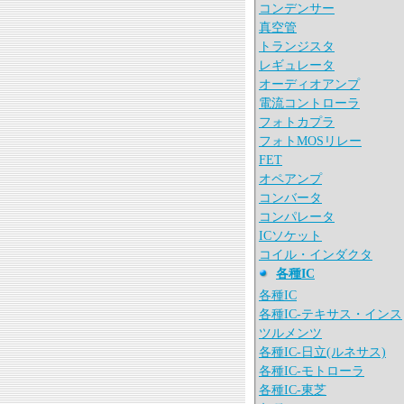
コンデンサー
真空管
トランジスタ
レギュレータ
オーディオアンプ
電流コントローラ
フォトカプラ
フォトMOSリレー
FET
オペアンプ
コンバータ
コンパレータ
ICソケット
コイル・インダクタ
各種IC
各種IC
各種IC-テキサス・インス
ツルメンツ
各種IC-日立(ルネサス)
各種IC-モトローラ
各種IC-東芝