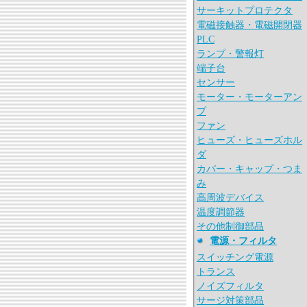
サーキットプロテクタ
電磁接触器・電磁開閉器
PLC
ランプ・警報灯
端子台
センサー
モーター・モーターアン
プ
ファン
ヒューズ・ヒューズホル
ダ
カバー・キャップ・つま
み
高周波デバイス
温度調節器
その他制御部品
電源・フィルタ
スイッチング電源
トランス
ノイズフィルタ
サージ対策部品