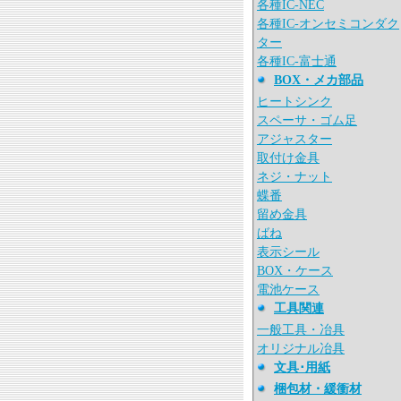
各種IC-NEC
各種IC-オンセミコンダク
ター
各種IC-富士通
BOX・メカ部品
ヒートシンク
スペーサ・ゴム足
アジャスター
取付け金具
ネジ・ナット
蝶番
留め金具
ばね
表示シール
BOX・ケース
電池ケース
工具関連
一般工具・冶具
オリジナル冶具
文具･用紙
梱包材・緩衝材