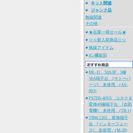
キット関連
ジャンク品
無線関連
その他
★在庫一掃セール★
☆☆新入荷商品☆☆
無線アイテム
IC-機能別
ML-11 50A3P 3極
50A端子台 [サトーパ
ーツ] 未使用 (AS-
003)
PS7DS-40V6 コネクタ
変換40極端子台 [吉田
電機] 未使用 (TB-1)
TRM-2201 変換端子
台 [インターフェー
ス] 未使用 (M-30)