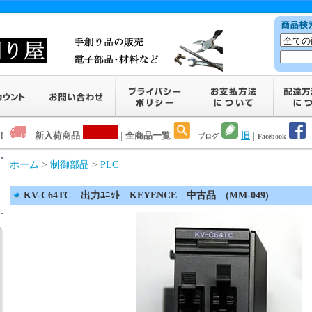
！
|
新入荷商品
|
全商品一覧
|
旧
|
ブログ
Facebook
ホーム
>
制御部品
>
PLC
KV-C64TC 出力ﾕﾆｯﾄ KEYENCE 中古品 (MM-049)