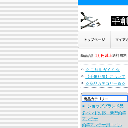
商品合計
1万円以上
送料無料
☆ ご利用ガイド ☆
【手創り屋】について
☆商品カテゴリ一覧☆
ショップブランド品
多バンド対応 新型釣竿
アンテナ
釣竿アンテナ用コイル