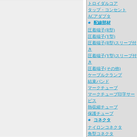
トロイダルコア
タップ・コンセント
ACアダプタ
配線部材
圧着端子(R型)
圧着端子(Y型)
圧着端子(R型)スリーブ付
き
圧着端子(Y型)スリーブ付
き
圧着端子(その他)
ケーブルクランプ
結束バンド
マークチューブ
マークチューブ印字サー
ビス
熱収縮チューブ
保護チューブ
コネクタ
ナイロンコネクタ
角型コネクタ