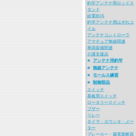
釣竿アンテナ用ロッドス
タンド
給電BOX
釣竿アンテナ用はぎれコ
イル
アンテナコントローラ
アマチュア無線関連
車両装備関連
介護支援品
アンテナ用釣竿
無線アンテナ
モールス練習
制御部品
スイッチ
基板用スイッチ
ロータリースイッチ
ブザー
リレー
タイマ・カウンタ・メー
ター
ブレーカー・漏電遮断器