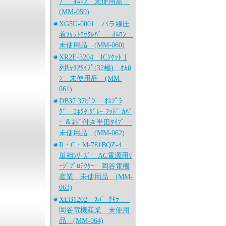
ﾌﾟ ｵﾑﾛﾝ 未使用品
(MM-059)
XG5U-0001 バラ線圧
着ｿｹｯﾄﾛｯｸﾚﾊﾞｰ ｵﾑﾛﾝ
未使用品 (MM-060)
XR2E-3204 ICｿｹｯﾄ 1
列ｷｬﾘｱﾀｲﾌﾟ(32極) ｵﾑﾛ
ﾝ 未使用品 (MM-
061)
DB37 37ﾋﾟﾝ ｵｽﾌﾟﾗ
ｸﾞ ｺﾈｸﾀ ｸﾞﾚｰ ﾌｯﾄﾞ ｶﾊﾞ
ｰ ＆ﾈｼﾞ付き半田ﾀｲﾌﾟ
未使用品 (MM-062)
R・C・M-781BQZ-4
単相ｼﾘｰｽﾞ AC電源用ｻ
ｰｼﾞﾌﾟﾛﾃｸﾀｰ 岡谷電機
産業 未使用品 (MM-
063)
XEB1202 ｽﾊﾟｰｸｷﾗｰ
岡谷電機産業 未使用
品 (MM-064)