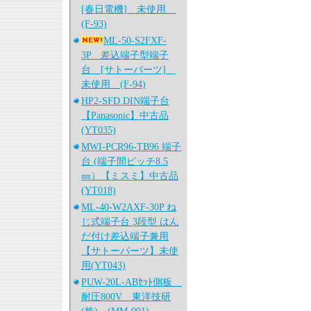
[春日電機] 未使用
(F-93)
ML-50-S2FXF-
3P 差込端子型端子
台 [サトーパーツ]
未使用 (F-94)
HP2-SFD DIN端子台
【Panasonic】中古品
(YT035)
MWI-PCR96-TB96 端子
台 (端子間ピッチ8.5
㎜）【ミスミ】中古品
(YT018)
ML-40-W2AXF-30P ね
じ式端子台 3段型 はん
だ付け差込端子兼用
【サトーパーツ】未使
用(YT043)
PUW-20L-ABｾｯﾄ側板
耐圧800V 東洋技研