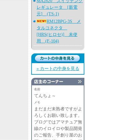
MA2820 スイッチング
レギュレータ [新電
元] (TS-1)
RM12BPG-3S メ
タルコネクタ
[HRS(ヒロセ)] 未使
用 (F-104)
» カートの中身を見る
名前
てんちょ～
メモ
まだまだ未熟者ですがよ
ろしくお願い致します。
ブログではアマチュア無
線のイロイロや製品開発
のご報告、手創り屋のお