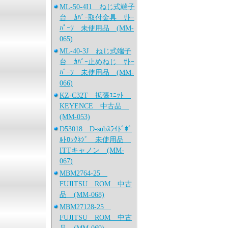
ML-50-4I1 ねじ式端子
台 ｶﾊﾞｰ取付金具 ｻﾄｰ
ﾊﾟｰﾂ 未使用品 (MM-
065)
ML-40-3J ねじ式端子
台 ｶﾊﾞｰ止めねじ ｻﾄｰ
ﾊﾟｰﾂ 未使用品 (MM-
066)
KZ-C32T 拡張ﾕﾆｯﾄ
KEYENCE 中古品
(MM-053)
D53018 D-subｽﾗｲﾄﾞﾎﾞ
ﾙﾄﾛｯｸﾈｼﾞ 未使用品
ITTキャノン (MM-
067)
MBM2764-25
FUJITSU ROM 中古
品 (MM-068)
MBM27128-25
FUJITSU ROM 中古