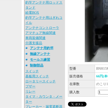
釣竿アンテナ用ロッドス
タンド
給電BOX
釣竿アンテナ用はぎれコ
イル
アンテナコントローラ
アマチュア無線関連
車両装備関連
介護支援品
アンテナ用釣竿
無線アンテナ
モールス練習
制御部品
型番
BNH15
スイッチ
基板用スイッチ
販売価格
66円(
ロータリースイッチ
在庫数
のこり1
ブザー
リレー
購入数
タイマ・カウンタ・メー
ター
ブレーカー・漏電遮断器