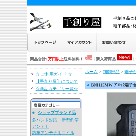
商品合計
1万円以上
送料無料！
|
新入荷商品
|
ホーム
>
制御部品
>
端子
☆ ご利用ガイド ☆
【手創り屋】について
BNH15MW ﾌﾞﾛｯｸ端子台
☆商品カテゴリ一覧☆
ショップブランド品
多バンド対応 新型釣竿
アンテナ
釣竿アンテナ用コイル