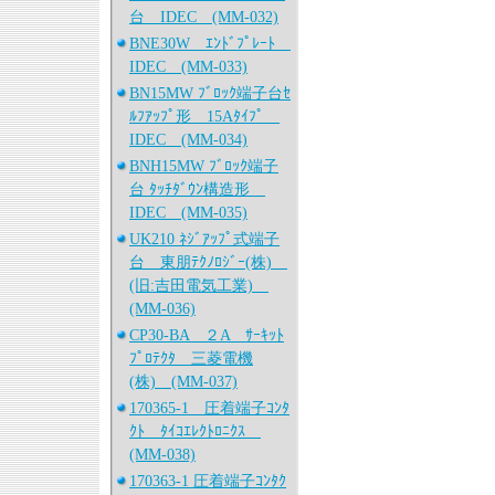
台 IDEC (MM-032)
BNE30W ｴﾝﾄﾞﾌﾟﾚｰﾄ
IDEC (MM-033)
BN15MW ﾌﾞﾛｯｸ端子台ｾ
ﾙﾌｱｯﾌﾟ形 15Aﾀｲﾌﾟ
IDEC (MM-034)
BNH15MW ﾌﾞﾛｯｸ端子
台 ﾀｯﾁﾀﾞｳﾝ構造形
IDEC (MM-035)
UK210 ﾈｼﾞｱｯﾌﾟ式端子
台 東朋ﾃｸﾉﾛｼﾞｰ(株)
(旧:吉田電気工業)
(MM-036)
CP30-BA ２A ｻｰｷｯﾄ
ﾌﾟﾛﾃｸﾀ 三菱電機
(株) (MM-037)
170365-1 圧着端子ｺﾝﾀ
ｸﾄ ﾀｲｺｴﾚｸﾄﾛﾆｸｽ
(MM-038)
170363-1 圧着端子ｺﾝﾀｸ