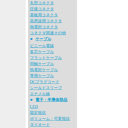
丸型コネクタ
圧接コネクタ
基板用コネクタ
高周波用コネクタ
熱電対コネクタ
コネクタ関連その他
ケーブル
ビニール電線
多芯ケーブル
フラットケーブル
同軸ケーブル
熱電対ケーブル
専用ケーブル
DCプラグコード
シールドスリーブ
エナメル線
電子・半導体部品
LED
固定抵抗
ボリューム・可変抵抗
ダイオード