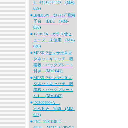
ﾄ ﾀｲｺｴﾚｸﾄﾛﾆｸｽ (MM-
039)
BND15W ｾﾙﾌｱｯﾌﾟ形端
子台 IDEC (MM-
030)
125V/3A ガラス管ヒ
ューズ 未使用 (MM-
040)
MGSR-2センサ付きマ
グネットキャッチ 吸
着板・バックプレート
付き (MM-041)
MGSR-2センサ付きマ
グネットキャッチ 吸
着板・バックプレート
なし (MM-042)
D03001006A
30V/10W 電球 (MM-
043)
FNC-360C048-E
48pin ｺﾈｸﾀﾌｰﾄﾞ(ﾛﾝｸﾞｽ