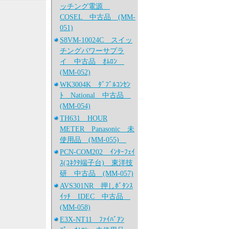
ッチング電源
COSEL 中古品 (MM-
051)
S8VM-10024C スイッ
チングパワーサプラ
イ 中古品 ｵﾑﾛﾝ
(MM-052)
WK3004K ﾀﾞﾌﾞﾙｺﾝｾﾝ
ﾄ National 中古品
(MM-054)
TH631 HOUR
METER Panasonic 未
使用品 (MM-055)
PCN-COM202 ｲﾝﾀｰﾌｪｲ
ｽ(ｺﾈｸﾀ端子台) 東洋技
研 中古品 (MM-057)
AVS301NR 押しﾎﾞﾀﾝｽ
ｲｯﾁ IDEC 中古品
(MM-058)
E3X-NT11 ﾌｧｲﾊﾞｱﾝ