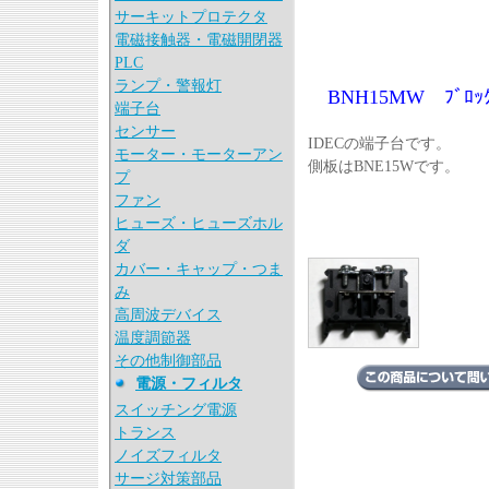
サーキットプロテクタ
電磁接触器・電磁開閉器
PLC
ランプ・警報灯
BNH15MW ﾌﾞﾛ
端子台
センサー
IDECの端子台です。
モーター・モーターアン
側板はBNE15Wです。
プ
ファン
ヒューズ・ヒューズホル
ダ
カバー・キャップ・つま
み
高周波デバイス
温度調節器
その他制御部品
電源・フィルタ
スイッチング電源
トランス
ノイズフィルタ
サージ対策部品