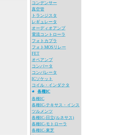
コンデンサー
真空管
トランジスタ
レギュレータ
オーディオアンプ
電流コントローラ
フォトカプラ
フォトMOSリレー
FET
オペアンプ
コンバータ
コンパレータ
ICソケット
コイル・インダクタ
各種IC
各種IC
各種IC-テキサス・インス
ツルメンツ
各種IC-日立(ルネサス)
各種IC-モトローラ
各種IC-東芝