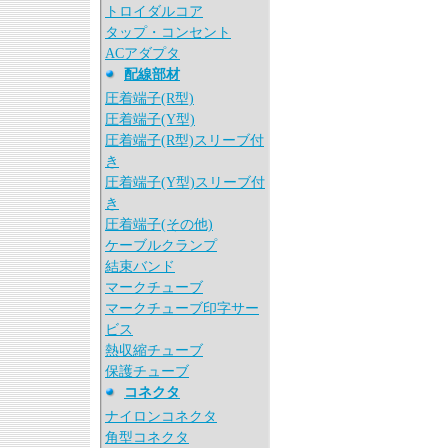
トロイダルコア
タップ・コンセント
ACアダプタ
配線部材
圧着端子(R型)
圧着端子(Y型)
圧着端子(R型)スリーブ付
き
圧着端子(Y型)スリーブ付
き
圧着端子(その他)
ケーブルクランプ
結束バンド
マークチューブ
マークチューブ印字サー
ビス
熱収縮チューブ
保護チューブ
コネクタ
ナイロンコネクタ
角型コネクタ