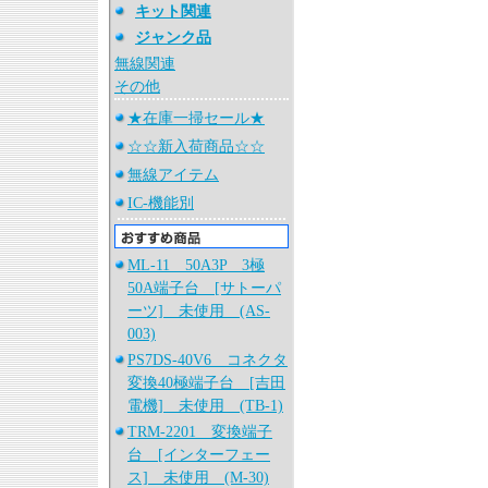
キット関連
ジャンク品
無線関連
その他
★在庫一掃セール★
☆☆新入荷商品☆☆
無線アイテム
IC-機能別
ML-11 50A3P 3極
50A端子台 [サトーパ
ーツ] 未使用 (AS-
003)
PS7DS-40V6 コネクタ
変換40極端子台 [吉田
電機] 未使用 (TB-1)
TRM-2201 変換端子
台 [インターフェー
ス] 未使用 (M-30)