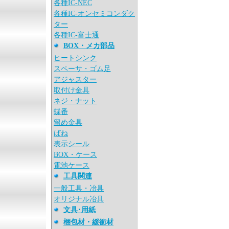
各種IC-NEC
各種IC-オンセミコンダク
ター
各種IC-富士通
BOX・メカ部品
ヒートシンク
スペーサ・ゴム足
アジャスター
取付け金具
ネジ・ナット
蝶番
留め金具
ばね
表示シール
BOX・ケース
電池ケース
工具関連
一般工具・冶具
オリジナル冶具
文具･用紙
梱包材・緩衝材