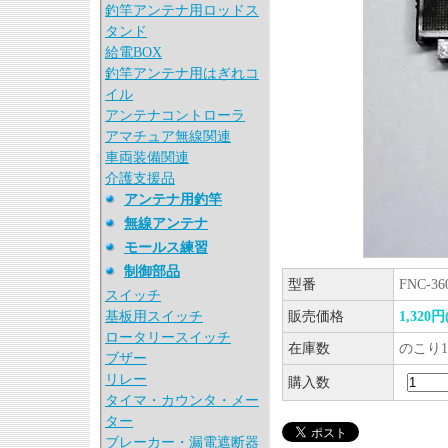
釣竿アンテナ用ロッドス
タンド
給電BOX
釣竿アンテナ用はぎれコ
イル
アンテナコントローラ
アマチュア無線関連
車両装備関連
介護支援品
アンテナ用釣竿
無線アンテナ
モールス練習
制御部品
型番
FNC-36
スイッチ
基板用スイッチ
販売価格
1,320
ロータリースイッチ
在庫数
のこり1
ブザー
リレー
購入数
タイマ・カウンタ・メー
ター
ブレーカー・漏電遮断器