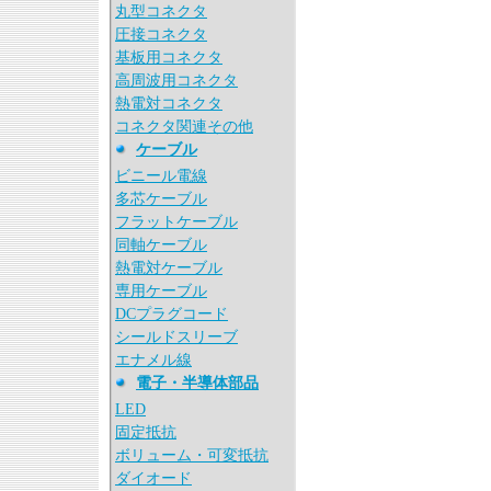
丸型コネクタ
圧接コネクタ
基板用コネクタ
高周波用コネクタ
熱電対コネクタ
コネクタ関連その他
ケーブル
ビニール電線
多芯ケーブル
フラットケーブル
同軸ケーブル
熱電対ケーブル
専用ケーブル
DCプラグコード
シールドスリーブ
エナメル線
電子・半導体部品
LED
固定抵抗
ボリューム・可変抵抗
ダイオード