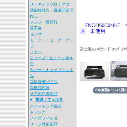
サーキットプロテクタ
電磁接触器・電磁開閉器
PLC
ランプ・警報灯
FNC-360C048-E 48
端子台
通 未使用
センサー
モーター・モーターアン
プ
富士通のｺﾈｸﾀﾌｰﾄﾞ(ﾛﾝｸﾞｽｸ
ファン
ヒューズ・ヒューズホル
ダ
カバー・キャップ・つま
み
高周波デバイス
温度調節器
その他制御部品
電源・フィルタ
スイッチング電源
トランス
ノイズフィルタ
サージ対策部品