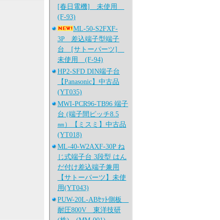
[春日電機] 未使用
(F-93)
ML-50-S2FXF-
3P 差込端子型端子
台 [サトーパーツ]
未使用 (F-94)
HP2-SFD DIN端子台
【Panasonic】中古品
(YT035)
MWI-PCR96-TB96 端子
台 (端子間ピッチ8.5
㎜）【ミスミ】中古品
(YT018)
ML-40-W2AXF-30P ね
じ式端子台 3段型 はん
だ付け差込端子兼用
【サトーパーツ】未使
用(YT043)
PUW-20L-ABｾｯﾄ側板
耐圧800V 東洋技研