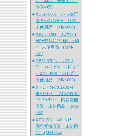
ﾌﾟ ｵﾑﾛﾝ 未使用品
(MM-059)
XG5U-0001 バラ線圧
着ｿｹｯﾄﾛｯｸﾚﾊﾞｰ ｵﾑﾛﾝ
未使用品 (MM-060)
XR2E-3204 ICｿｹｯﾄ 1
列ｷｬﾘｱﾀｲﾌﾟ(32極) ｵﾑﾛ
ﾝ 未使用品 (MM-
061)
DB37 37ﾋﾟﾝ ｵｽﾌﾟﾗ
ｸﾞ ｺﾈｸﾀ ｸﾞﾚｰ ﾌｯﾄﾞ ｶﾊﾞ
ｰ ＆ﾈｼﾞ付き半田ﾀｲﾌﾟ
未使用品 (MM-062)
R・C・M-781BQZ-4
単相ｼﾘｰｽﾞ AC電源用ｻ
ｰｼﾞﾌﾟﾛﾃｸﾀｰ 岡谷電機
産業 未使用品 (MM-
063)
XEB1202 ｽﾊﾟｰｸｷﾗｰ
岡谷電機産業 未使用
品 (MM-064)