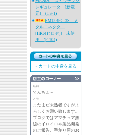
MA2820 スイッチング
レギュレータ [新電
元] (TS-1)
RM12BPG-3S メ
タルコネクタ
[HRS(ヒロセ)] 未使
用 (F-104)
» カートの中身を見る
名前
てんちょ～
メモ
まだまだ未熟者ですがよ
ろしくお願い致します。
ブログではアマチュア無
線のイロイロや製品開発
のご報告、手創り屋のお