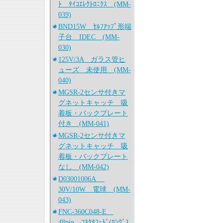
ﾄ ﾀｲｺｴﾚｸﾄﾛﾆｸｽ (MM-
039)
BND15W ｾﾙﾌｱｯﾌﾟ形端
子台 IDEC (MM-
030)
125V/3A ガラス管ヒ
ューズ 未使用 (MM-
040)
MGSR-2センサ付きマ
グネットキャッチ 吸
着板・バックプレート
付き (MM-041)
MGSR-2センサ付きマ
グネットキャッチ 吸
着板・バックプレート
なし (MM-042)
D03001006A
30V/10W 電球 (MM-
043)
FNC-360C048-E
48pin ｺﾈｸﾀﾌｰﾄﾞ(ﾛﾝｸﾞｽ