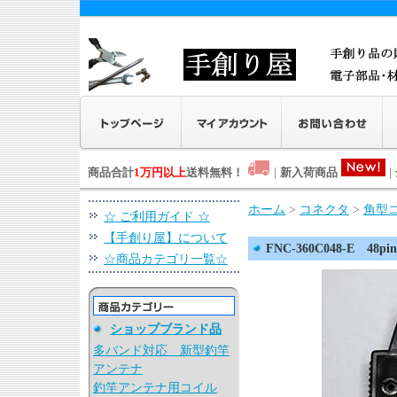
商品合計
1万円以上
送料無料！
|
新入荷商品
|
ホーム
>
コネクタ
>
角型
☆ ご利用ガイド ☆
【手創り屋】について
FNC-360C048-E 48pi
☆商品カテゴリ一覧☆
ショップブランド品
多バンド対応 新型釣竿
アンテナ
釣竿アンテナ用コイル