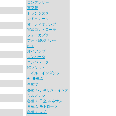
コンデンサー
真空管
トランジスタ
レギュレータ
オーディオアンプ
電流コントローラ
フォトカプラ
フォトMOSリレー
FET
オペアンプ
コンバータ
コンパレータ
ICソケット
コイル・インダクタ
各種IC
各種IC
各種IC-テキサス・インス
ツルメンツ
各種IC-日立(ルネサス)
各種IC-モトローラ
各種IC-東芝