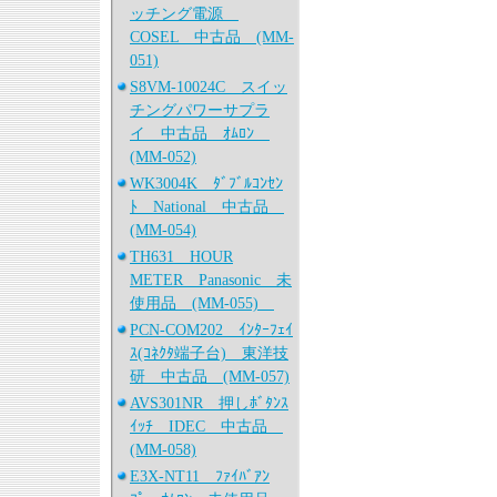
ッチング電源
COSEL 中古品 (MM-
051)
S8VM-10024C スイッ
チングパワーサプラ
イ 中古品 ｵﾑﾛﾝ
(MM-052)
WK3004K ﾀﾞﾌﾞﾙｺﾝｾﾝ
ﾄ National 中古品
(MM-054)
TH631 HOUR
METER Panasonic 未
使用品 (MM-055)
PCN-COM202 ｲﾝﾀｰﾌｪｲ
ｽ(ｺﾈｸﾀ端子台) 東洋技
研 中古品 (MM-057)
AVS301NR 押しﾎﾞﾀﾝｽ
ｲｯﾁ IDEC 中古品
(MM-058)
E3X-NT11 ﾌｧｲﾊﾞｱﾝ