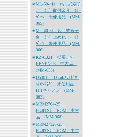
ML-50-4I1 ねじ式端子
台 ｶﾊﾞｰ取付金具 ｻﾄｰ
ﾊﾟｰﾂ 未使用品 (MM-
065)
ML-40-3J ねじ式端子
台 ｶﾊﾞｰ止めねじ ｻﾄｰ
ﾊﾟｰﾂ 未使用品 (MM-
066)
KZ-C32T 拡張ﾕﾆｯﾄ
KEYENCE 中古品
(MM-053)
D53018 D-subｽﾗｲﾄﾞﾎﾞ
ﾙﾄﾛｯｸﾈｼﾞ 未使用品
ITTキャノン (MM-
067)
MBM2764-25
FUJITSU ROM 中古
品 (MM-068)
MBM27128-25
FUJITSU ROM 中古