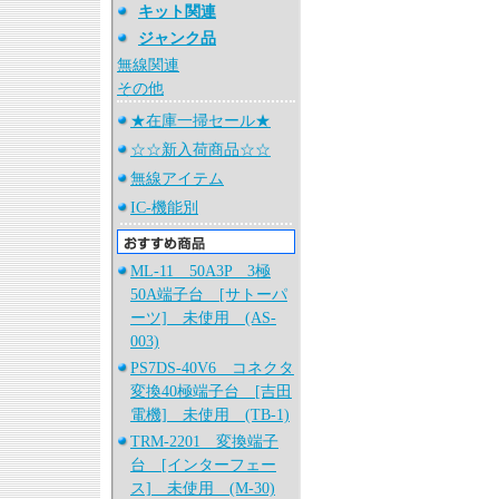
キット関連
ジャンク品
無線関連
その他
★在庫一掃セール★
☆☆新入荷商品☆☆
無線アイテム
IC-機能別
ML-11 50A3P 3極
50A端子台 [サトーパ
ーツ] 未使用 (AS-
003)
PS7DS-40V6 コネクタ
変換40極端子台 [吉田
電機] 未使用 (TB-1)
TRM-2201 変換端子
台 [インターフェー
ス] 未使用 (M-30)