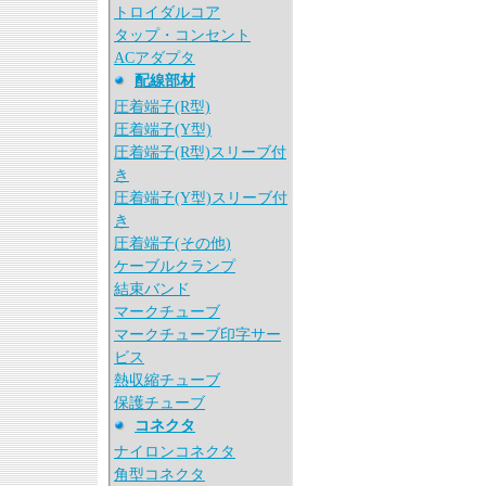
トロイダルコア
タップ・コンセント
ACアダプタ
配線部材
圧着端子(R型)
圧着端子(Y型)
圧着端子(R型)スリーブ付
き
圧着端子(Y型)スリーブ付
き
圧着端子(その他)
ケーブルクランプ
結束バンド
マークチューブ
マークチューブ印字サー
ビス
熱収縮チューブ
保護チューブ
コネクタ
ナイロンコネクタ
角型コネクタ