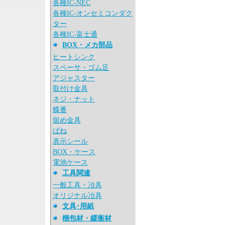
各種IC-NEC
各種IC-オンセミコンダク
ター
各種IC-富士通
BOX・メカ部品
ヒートシンク
スペーサ・ゴム足
アジャスター
取付け金具
ネジ・ナット
蝶番
留め金具
ばね
表示シール
BOX・ケース
電池ケース
工具関連
一般工具・冶具
オリジナル冶具
文具･用紙
梱包材・緩衝材