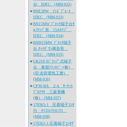
台 IDEC (MM-032)
BNE30W ｴﾝﾄﾞﾌﾟﾚｰﾄ
IDEC (MM-033)
BN15MW ﾌﾞﾛｯｸ端子台ｾ
ﾙﾌｱｯﾌﾟ形 15Aﾀｲﾌﾟ
IDEC (MM-034)
BNH15MW ﾌﾞﾛｯｸ端子
台 ﾀｯﾁﾀﾞｳﾝ構造形
IDEC (MM-035)
UK210 ﾈｼﾞｱｯﾌﾟ式端子
台 東朋ﾃｸﾉﾛｼﾞｰ(株)
(旧:吉田電気工業)
(MM-036)
CP30-BA ２A ｻｰｷｯﾄ
ﾌﾟﾛﾃｸﾀ 三菱電機
(株) (MM-037)
170365-1 圧着端子ｺﾝﾀ
ｸﾄ ﾀｲｺｴﾚｸﾄﾛﾆｸｽ
(MM-038)
170363-1 圧着端子ｺﾝﾀｸ