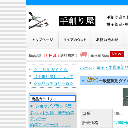
商品合計
1万円以上
送料無料！
|
新入荷商品
|
ホーム
>
電子・半導体部
☆ ご利用ガイド ☆
【手創り屋】について
一般整流用ダイオー
☆商品カテゴリ一覧☆
ショップブランド品
多バンド対応 新型釣竿
型番
10E2
アンテナ
販売価格
1,100
釣竿アンテナ用コイル