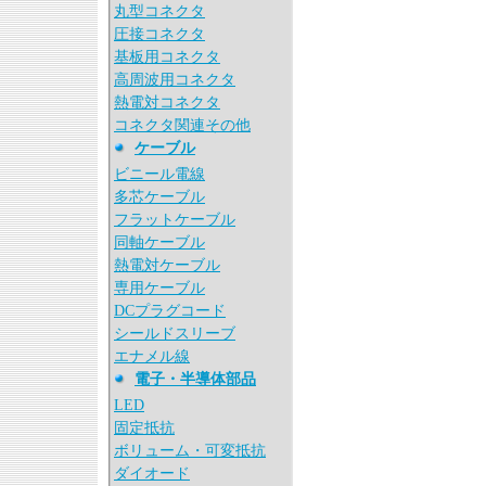
丸型コネクタ
圧接コネクタ
基板用コネクタ
高周波用コネクタ
熱電対コネクタ
コネクタ関連その他
ケーブル
ビニール電線
多芯ケーブル
フラットケーブル
同軸ケーブル
熱電対ケーブル
専用ケーブル
DCプラグコード
シールドスリーブ
エナメル線
電子・半導体部品
LED
固定抵抗
ボリューム・可変抵抗
ダイオード