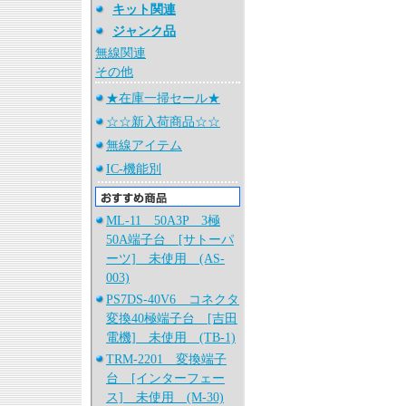
キット関連
ジャンク品
無線関連
その他
★在庫一掃セール★
☆☆新入荷商品☆☆
無線アイテム
IC-機能別
ML-11 50A3P 3極
50A端子台 [サトーパ
ーツ] 未使用 (AS-
003)
PS7DS-40V6 コネクタ
変換40極端子台 [吉田
電機] 未使用 (TB-1)
TRM-2201 変換端子
台 [インターフェー
ス] 未使用 (M-30)