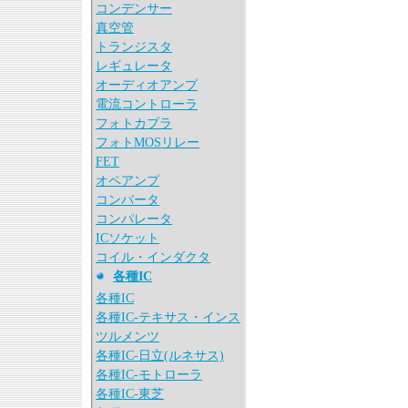
コンデンサー
真空管
トランジスタ
レギュレータ
オーディオアンプ
電流コントローラ
フォトカプラ
フォトMOSリレー
FET
オペアンプ
コンバータ
コンパレータ
ICソケット
コイル・インダクタ
各種IC
各種IC
各種IC-テキサス・インス
ツルメンツ
各種IC-日立(ルネサス)
各種IC-モトローラ
各種IC-東芝