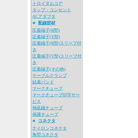
トロイダルコア
タップ・コンセント
ACアダプタ
配線部材
圧着端子(R型)
圧着端子(Y型)
圧着端子(R型)スリーブ付
き
圧着端子(Y型)スリーブ付
き
圧着端子(その他)
ケーブルクランプ
結束バンド
マークチューブ
マークチューブ印字サー
ビス
熱収縮チューブ
保護チューブ
コネクタ
ナイロンコネクタ
角型コネクタ