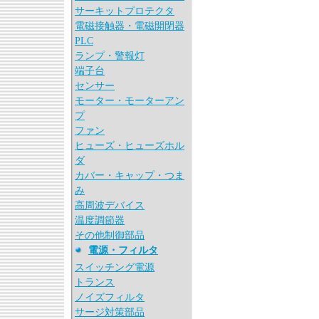
サーキットプロテクタ
電磁接触器・電磁開閉器
PLC
ランプ・警報灯
端子台
センサー
モーター・モーターアン
プ
ファン
ヒューズ・ヒューズホル
ダ
カバー・キャップ・つま
み
高周波デバイス
温度調節器
その他制御部品
電源・フィルタ
スイッチング電源
トランス
ノイズフィルタ
サージ対策部品