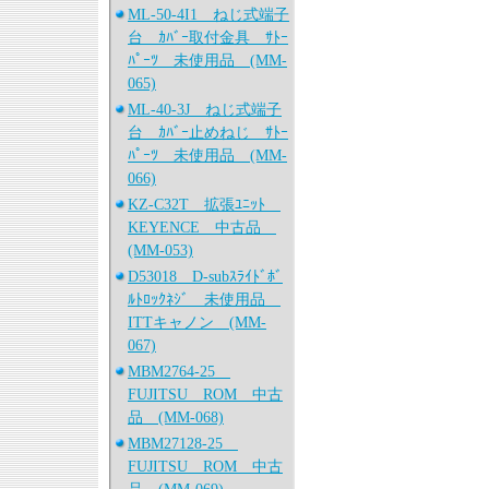
ML-50-4I1 ねじ式端子
台 ｶﾊﾞｰ取付金具 ｻﾄｰ
ﾊﾟｰﾂ 未使用品 (MM-
065)
ML-40-3J ねじ式端子
台 ｶﾊﾞｰ止めねじ ｻﾄｰ
ﾊﾟｰﾂ 未使用品 (MM-
066)
KZ-C32T 拡張ﾕﾆｯﾄ
KEYENCE 中古品
(MM-053)
D53018 D-subｽﾗｲﾄﾞﾎﾞ
ﾙﾄﾛｯｸﾈｼﾞ 未使用品
ITTキャノン (MM-
067)
MBM2764-25
FUJITSU ROM 中古
品 (MM-068)
MBM27128-25
FUJITSU ROM 中古