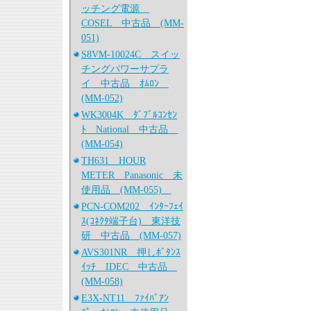
ッチング電源
COSEL 中古品 (MM-
051)
S8VM-10024C スイッ
チングパワーサプラ
イ 中古品 ｵﾑﾛﾝ
(MM-052)
WK3004K ﾀﾞﾌﾞﾙｺﾝｾﾝ
ﾄ National 中古品
(MM-054)
TH631 HOUR
METER Panasonic 未
使用品 (MM-055)
PCN-COM202 ｲﾝﾀｰﾌｪｲ
ｽ(ｺﾈｸﾀ端子台) 東洋技
研 中古品 (MM-057)
AVS301NR 押しﾎﾞﾀﾝｽ
ｲｯﾁ IDEC 中古品
(MM-058)
E3X-NT11 ﾌｧｲﾊﾞｱﾝ