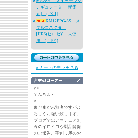
MA2820 スイッチング
レギュレータ [新電
元] (TS-1)
RM12BPG-3S メ
タルコネクタ
[HRS(ヒロセ)] 未使
用 (F-104)
» カートの中身を見る
名前
てんちょ～
メモ
まだまだ未熟者ですがよ
ろしくお願い致します。
ブログではアマチュア無
線のイロイロや製品開発
のご報告、手創り屋のお