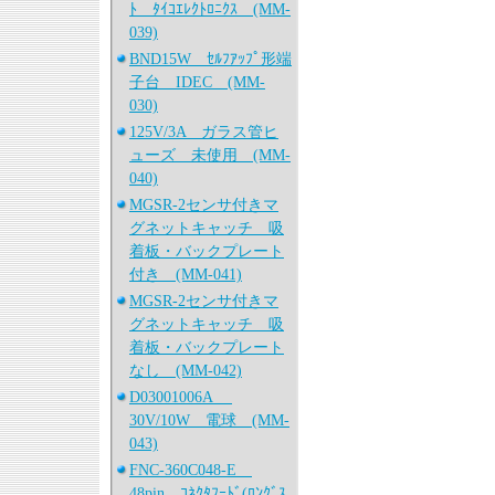
ﾄ ﾀｲｺｴﾚｸﾄﾛﾆｸｽ (MM-
039)
BND15W ｾﾙﾌｱｯﾌﾟ形端
子台 IDEC (MM-
030)
125V/3A ガラス管ヒ
ューズ 未使用 (MM-
040)
MGSR-2センサ付きマ
グネットキャッチ 吸
着板・バックプレート
付き (MM-041)
MGSR-2センサ付きマ
グネットキャッチ 吸
着板・バックプレート
なし (MM-042)
D03001006A
30V/10W 電球 (MM-
043)
FNC-360C048-E
48pin ｺﾈｸﾀﾌｰﾄﾞ(ﾛﾝｸﾞｽ