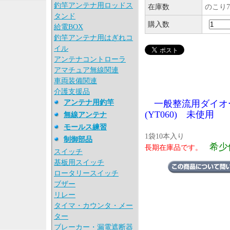
釣竿アンテナ用ロッドス
在庫数
のこり7
タンド
購入数
給電BOX
釣竿アンテナ用はぎれコ
イル
アンテナコントローラ
アマチュア無線関連
車両装備関連
介護支援品
アンテナ用釣竿
一般整流用ダイオード
(YT060) 未使用
無線アンテナ
モールス練習
1袋10本入り
制御部品
希少
長期在庫品です。
スイッチ
基板用スイッチ
ロータリースイッチ
ブザー
リレー
タイマ・カウンタ・メー
ター
ブレーカー・漏電遮断器