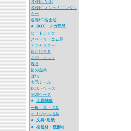
各種IC-NEC
各種IC-オンセミコンダク
ター
各種IC-富士通
BOX・メカ部品
ヒートシンク
スペーサ・ゴム足
アジャスター
取付け金具
ネジ・ナット
蝶番
留め金具
ばね
表示シール
BOX・ケース
電池ケース
工具関連
一般工具・冶具
オリジナル冶具
文具･用紙
梱包材・緩衝材