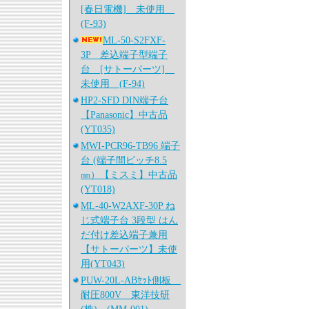
[春日電機] 未使用
(F-93)
ML-50-S2FXF-
3P 差込端子型端子
台 [サトーパーツ]
未使用 (F-94)
HP2-SFD DIN端子台
【Panasonic】中古品
(YT035)
MWI-PCR96-TB96 端子
台 (端子間ピッチ8.5
㎜）【ミスミ】中古品
(YT018)
ML-40-W2AXF-30P ね
じ式端子台 3段型 はん
だ付け差込端子兼用
【サトーパーツ】未使
用(YT043)
PUW-20L-ABｾｯﾄ側板
耐圧800V 東洋技研