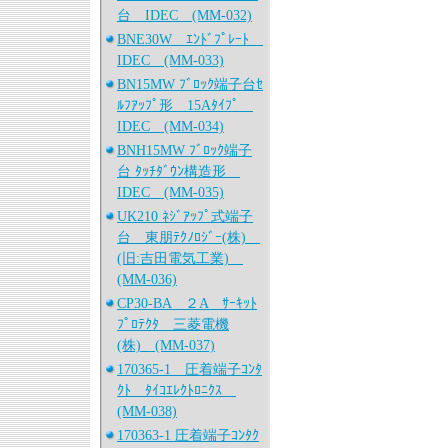
台 IDEC (MM-032)
BNE30W ｴﾝﾄﾞﾌﾟﾚｰﾄ
IDEC (MM-033)
BN15MW ﾌﾞﾛｯｸ端子台ｾ
ﾙﾌｱｯﾌﾟ形 15Aﾀｲﾌﾟ
IDEC (MM-034)
BNH15MW ﾌﾞﾛｯｸ端子
台 ﾀｯﾁﾀﾞｳﾝ構造形
IDEC (MM-035)
UK210 ﾈｼﾞｱｯﾌﾟ式端子
台 東朋ﾃｸﾉﾛｼﾞｰ(株)
(旧:吉田電気工業)
(MM-036)
CP30-BA ２A ｻｰｷｯﾄ
ﾌﾟﾛﾃｸﾀ 三菱電機
(株) (MM-037)
170365-1 圧着端子ｺﾝﾀ
ｸﾄ ﾀｲｺｴﾚｸﾄﾛﾆｸｽ
(MM-038)
170363-1 圧着端子ｺﾝﾀｸ