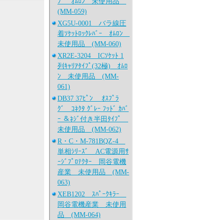
ﾌﾟ ｵﾑﾛﾝ 未使用品
(MM-059)
XG5U-0001 バラ線圧
着ｿｹｯﾄﾛｯｸﾚﾊﾞｰ ｵﾑﾛﾝ
未使用品 (MM-060)
XR2E-3204 ICｿｹｯﾄ 1
列ｷｬﾘｱﾀｲﾌﾟ(32極) ｵﾑﾛ
ﾝ 未使用品 (MM-
061)
DB37 37ﾋﾟﾝ ｵｽﾌﾟﾗ
ｸﾞ ｺﾈｸﾀ ｸﾞﾚｰ ﾌｯﾄﾞ ｶﾊﾞ
ｰ ＆ﾈｼﾞ付き半田ﾀｲﾌﾟ
未使用品 (MM-062)
R・C・M-781BQZ-4
単相ｼﾘｰｽﾞ AC電源用ｻ
ｰｼﾞﾌﾟﾛﾃｸﾀｰ 岡谷電機
産業 未使用品 (MM-
063)
XEB1202 ｽﾊﾟｰｸｷﾗｰ
岡谷電機産業 未使用
品 (MM-064)